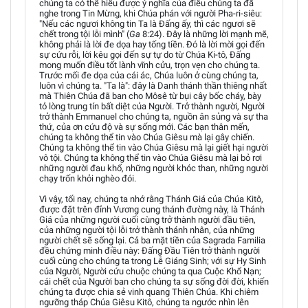
chúng ta có thể hiểu được ý nghĩa của điều chúng ta đã
nghe trong Tin Mừng, khi Chúa phán với người Pha-ri-siêu:
"Nếu các ngươi không tin Ta là Đấng ấy, thì các ngươi sẽ
chết trong tội lỗi mình" (
Ga
8:24). Đây là những lời mạnh mẽ,
không phải là lời đe dọa hay tống tiền. Đó là lời mời gọi đến
sự cứu rỗi, lời kêu gọi đến sự tự do từ Chúa Ki-tô, Đấng
mong muốn điều tốt lành vĩnh cửu, trọn vẹn cho chúng ta.
Trước mối đe dọa của cái ác, Chúa luôn ở cùng chúng ta,
luôn vì chúng ta. "Ta là": đây là Danh thánh thần thiêng nhất
mà Thiên Chúa đã ban cho Môsê từ bụi cây bốc cháy, bày
tỏ lòng trung tín bất diệt của Người. Trở thành người, Người
trở thành Emmanuel cho chúng ta, nguồn ân sủng và sự tha
thứ, của ơn cứu độ và sự sống mới. Các bạn thân mến,
chúng ta không thể tin vào Chúa Giêsu mà lại gây chiến.
Chúng ta không thể tin vào Chúa Giêsu mà lại giết hại người
vô tội. Chúng ta không thể tin vào Chúa Giêsu mà lại bỏ rơi
những người đau khổ, những người khóc than, những người
chạy trốn khỏi nghèo đói.
Vì vậy, tối nay, chúng ta nhớ rằng Thánh Giá của Chúa Kitô,
được đặt trên đỉnh Vương cung thánh đường này, là Thánh
Giá của những người cuối cùng trở thành người đầu tiên,
của những người tội lỗi trở thành thánh nhân, của những
người chết sẽ sống lại. Cả ba mặt tiền của Sagrada Familia
đều chứng minh điều này: Đấng Đầu Tiên trở thành người
cuối cùng cho chúng ta trong Lễ Giáng Sinh; với sự Hy Sinh
của Người, Người cứu chuộc chúng ta qua Cuộc Khổ Nạn;
cái chết của Người ban cho chúng ta sự sống đời đời, khiến
chúng ta được chia sẻ vinh quang Thiên Chúa. Khi chiêm
ngưỡng tháp Chúa Giêsu Kitô, chúng ta ngước nhìn lên