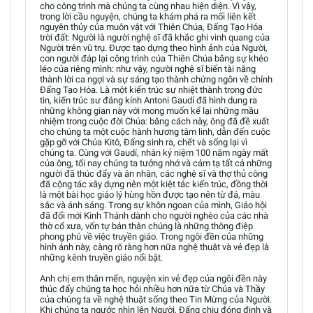
cho công trình mà chúng ta cùng nhau hiện diện. Vì vậy,
trong lời cầu nguyện, chúng ta khám phá ra mối liên kết
nguyên thủy của muôn vật với Thiên Chúa, Đấng Tạo Hóa
trời đất: Người là người nghệ sĩ đã khắc ghi vinh quang của
Người trên vũ trụ. Được tạo dựng theo hình ảnh của Người,
con người đáp lại công trình của Thiên Chúa bằng sự khéo
léo của riêng mình: như vậy, người nghệ sĩ biến tài năng
thành lời ca ngợi và sự sáng tạo thành chứng ngôn về chính
Đấng Tạo Hóa. Là một kiến trúc sư nhiệt thành trong đức
tin, kiến trúc sư đáng kính Antoni Gaudí đã hình dung ra
những không gian này với mong muốn kể lại những mầu
nhiệm trong cuộc đời Chúa: bằng cách này, ông đã đề xuất
cho chúng ta một cuộc hành hương tâm linh, dẫn đến cuộc
gặp gỡ với Chúa Kitô, Đấng sinh ra, chết và sống lại vì
chúng ta. Cùng với Gaudí, nhân kỷ niệm 100 năm ngày mất
của ông, tối nay chúng ta tưởng nhớ và cảm tạ tất cả những
người đã thúc đẩy và ân nhân, các nghệ sĩ và thợ thủ công
đã cộng tác xây dựng nên một kiệt tác kiến trúc, đồng thời
là một bài học giáo lý hùng hồn được tạo nên từ đá, màu
sắc và ánh sáng. Trong sự khôn ngoan của mình, Giáo hội
đã đổi mới Kinh Thánh dành cho người nghèo của các nhà
thờ cổ xưa, vốn tự bản thân chúng là những thông điệp
phong phú về việc truyền giáo. Trong ngôi đền của những
hình ảnh này, càng rõ ràng hơn nữa nghệ thuật và vẻ đẹp là
những kênh truyền giáo nổi bật.
Anh chị em thân mến, nguyện xin vẻ đẹp của ngôi đền này
thúc đẩy chúng ta học hỏi nhiều hơn nữa từ Chúa và Thầy
của chúng ta về nghệ thuật sống theo Tin Mừng của Người.
Khi chúng ta ngước nhìn lên Người, Đấng chịu đóng đinh và