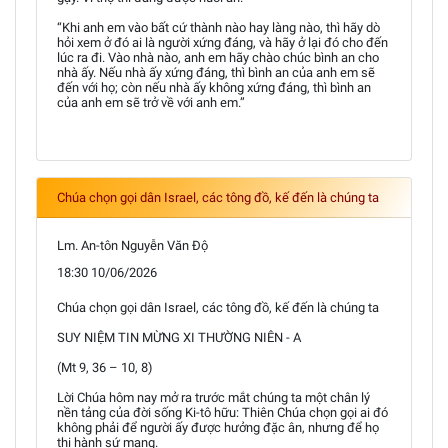
“Khi anh em vào bất cứ thành nào hay làng nào, thì hãy dò
hỏi xem ở đó ai là người xứng đáng, và hãy ở lại đó cho đến
lúc ra đi. Vào nhà nào, anh em hãy chào chúc bình an cho
nhà ấy. Nếu nhà ấy xứng đáng, thì bình an của anh em sẽ
đến với họ; còn nếu nhà ấy không xứng đáng, thì bình an
của anh em sẽ trở về với anh em.”
Chúa chọn gọi dân Israel, các tông đồ, kế đến là chúng ta
Lm. An-tôn Nguyễn Văn Độ
18:30 10/06/2026
Chúa chọn gọi dân Israel, các tông đồ, kế đến là chúng ta
SUY NIỆM TIN MỪNG XI THƯỜNG NIÊN - A
(Mt 9, 36 – 10, 8)
Lời Chúa hôm nay mở ra trước mắt chúng ta một chân lý
nền tảng của đời sống Ki-tô hữu: Thiên Chúa chọn gọi ai đó
không phải để người ấy được hưởng đặc ân, nhưng để họ
thi hành sứ mạng.