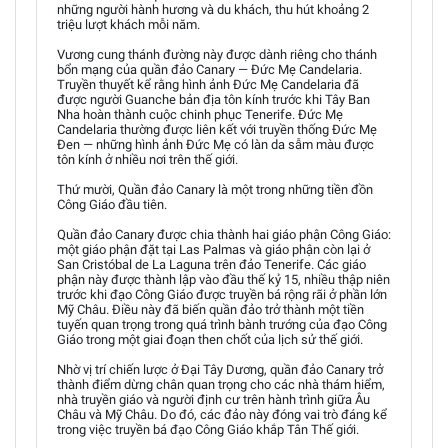
những người hành hương và du khách, thu hút khoảng 2
triệu lượt khách mỗi năm.
Vương cung thánh đường này được dành riêng cho thánh
bổn mạng của quần đảo Canary — Đức Mẹ Candelaria.
Truyền thuyết kể rằng hình ảnh Đức Mẹ Candelaria đã
được người Guanche bản địa tôn kính trước khi Tây Ban
Nha hoàn thành cuộc chinh phục Tenerife. Đức Mẹ
Candelaria thường được liên kết với truyền thống Đức Mẹ
Đen — những hình ảnh Đức Mẹ có làn da sẫm màu được
tôn kính ở nhiều nơi trên thế giới.
Thứ mười, Quần đảo Canary là một trong những tiền đồn
Công Giáo đầu tiên.
Quần đảo Canary được chia thành hai giáo phận Công Giáo:
một giáo phận đặt tại Las Palmas và giáo phận còn lại ở
San Cristóbal de La Laguna trên đảo Tenerife. Các giáo
phận này được thành lập vào đầu thế kỷ 15, nhiều thập niên
trước khi đạo Công Giáo được truyền bá rộng rãi ở phần lớn
Mỹ Châu. Điều này đã biến quần đảo trở thành một tiền
tuyến quan trọng trong quá trình bành trướng của đạo Công
Giáo trong một giai đoạn then chốt của lịch sử thế giới.
Nhờ vị trí chiến lược ở Đại Tây Dương, quần đảo Canary trở
thành điểm dừng chân quan trọng cho các nhà thám hiểm,
nhà truyền giáo và người định cư trên hành trình giữa Âu
Châu và Mỹ Châu. Do đó, các đảo này đóng vai trò đáng kể
trong việc truyền bá đạo Công Giáo khắp Tân Thế giới.