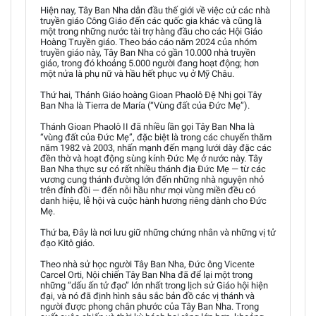
Hiện nay, Tây Ban Nha dẫn đầu thế giới về việc cử các nhà
truyền giáo Công Giáo đến các quốc gia khác và cũng là
một trong những nước tài trợ hàng đầu cho các Hội Giáo
Hoàng Truyền giáo. Theo báo cáo năm 2024 của nhóm
truyền giáo này, Tây Ban Nha có gần 10.000 nhà truyền
giáo, trong đó khoảng 5.000 người đang hoạt động; hơn
một nửa là phụ nữ và hầu hết phục vụ ở Mỹ Châu.
Thứ hai, Thánh Giáo hoàng Gioan Phaolô Đệ Nhị gọi Tây
Ban Nha là Tierra de María (“Vùng đất của Đức Mẹ”).
Thánh Gioan Phaolô II đã nhiều lần gọi Tây Ban Nha là
“vùng đất của Đức Mẹ”, đặc biệt là trong các chuyến thăm
năm 1982 và 2003, nhấn mạnh đến mạng lưới dày đặc các
đền thờ và hoạt động sùng kính Đức Mẹ ở nước này. Tây
Ban Nha thực sự có rất nhiều thánh địa Đức Mẹ — từ các
vương cung thánh đường lớn đến những nhà nguyện nhỏ
trên đỉnh đồi — đến nỗi hầu như mọi vùng miền đều có
danh hiệu, lễ hội và cuộc hành hương riêng dành cho Đức
Mẹ.
Thứ ba, Đây là nơi lưu giữ những chứng nhân và những vị tử
đạo Kitô giáo.
Theo nhà sử học người Tây Ban Nha, Đức ông Vicente
Carcel Orti, Nội chiến Tây Ban Nha đã để lại một trong
những “dấu ấn tử đạo” lớn nhất trong lịch sử Giáo hội hiện
đại, và nó đã định hình sâu sắc bản đồ các vị thánh và
người được phong chân phước của Tây Ban Nha. Trong