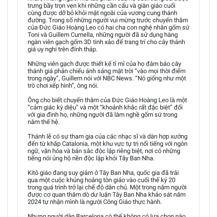
trưng bầy trọn vẹn khi những cần cẩu và giàn giáo cuối
cùng được dỡ bỏ khỏi mặt ngoài của vương cung thánh
đường. Trong số những người vui mừng trước chuyến thăm
của Đức Giáo Hoàng Leo có hai cha con nghệ nhân gốm sứ
Toni và Guillem Cumella, những người đã sử dụng hàng
ngàn viên gạch gốm 3D tinh xảo để trang trí cho cây thánh
giá uy nghi trên đỉnh tháp.
Những viên gạch được thiết kế tỉ mỉ của họ đảm bảo cây
thánh giá phản chiếu ánh sáng mặt trời “vào mọi thời điểm
trong ngày”, Guillem nói với NBC News. “Nó giống như một
trò chơi xếp hình”, ông nói.
Ông cho biết chuyến thăm của Đức Giáo Hoàng Leo là một
“cảm giác kỳ diệu” và một “khoảnh khắc rất đặc biệt” đối
với gia đình họ, những người đã làm nghề gốm sứ trong
năm thế hệ.
Thánh lễ có sự tham gia của các nhạc sĩ và dàn hợp xướng
đến từ khắp Catalonia, một khu vực tự trị nổi tiếng với ngôn
ngữ, văn hóa và bản sắc độc lập riêng biệt, nơi có những
tiếng nói ủng hộ nền độc lập khỏi Tây Ban Nha.
Kitô giáo đang suy giảm ở Tây Ban Nha, quốc gia đã trải
qua một cuộc khủng hoảng tôn giáo vào cuối thế kỷ 20
trong quá trình trở lại chế độ dân chủ. Một trong năm người
được cơ quan thăm dò dư luận Tây Ban Nha khảo sát năm
2024 tự nhận mình là người Công Giáo thực hành.
Nhưng người dân Barcelona có thể không có lựa chọn nào