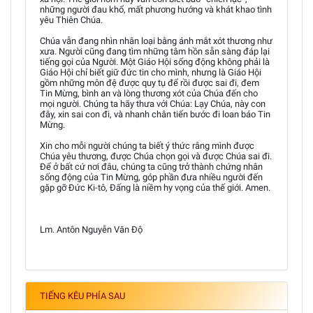
những người đau khổ, mất phương hướng và khát khao tình
yêu Thiên Chúa.
Chúa vẫn đang nhìn nhân loại bằng ánh mắt xót thương như
xưa. Người cũng đang tìm những tâm hồn sẵn sàng đáp lại
tiếng gọi của Người. Một Giáo Hội sống động không phải là
Giáo Hội chỉ biết giữ đức tin cho mình, nhưng là Giáo Hội
gồm những môn đệ được quy tụ để rồi được sai đi, đem
Tin Mừng, bình an và lòng thương xót của Chúa đến cho
mọi người. Chúng ta hãy thưa với Chúa: Lạy Chúa, này con
đây, xin sai con đi, và nhanh chân tiến bước đi loan báo Tin
Mừng.
Xin cho mỗi người chúng ta biết ý thức rằng mình được
Chúa yêu thương, được Chúa chọn gọi và được Chúa sai đi.
Để ở bất cứ nơi đâu, chúng ta cũng trở thành chứng nhân
sống động của Tin Mừng, góp phần đưa nhiều người đến
gặp gỡ Đức Ki-tô, Đấng là niềm hy vọng của thế giới. Amen.
Lm. Antôn Nguyễn Văn Độ
TIẾNG KÊU PHÍA SAU