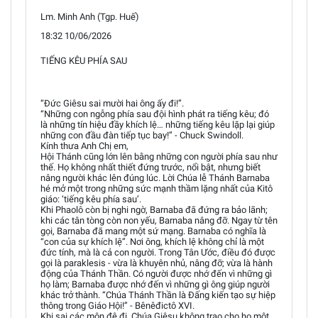
Lm. Minh Anh (Tgp. Huế)
18:32 10/06/2026
TIẾNG KÊU PHÍA SAU
“Đức Giêsu sai mười hai ông ấy đi!”.
“Những con ngỗng phía sau đội hình phát ra tiếng kêu; đó
là những tín hiệu đầy khích lệ… những tiếng kêu lặp lại giúp
những con đầu đàn tiếp tục bay!” - Chuck Swindoll.
Kính thưa Anh Chị em,
Hội Thánh cũng lớn lên bằng những con người phía sau như
thế. Họ không nhất thiết đứng trước, nổi bật, nhưng biết
nâng người khác lên đúng lúc. Lời Chúa lễ Thánh Barnaba
hé mở một trong những sức mạnh thầm lặng nhất của Kitô
giáo: ‘tiếng kêu phía sau’.
Khi Phaolô còn bị nghi ngờ, Barnaba đã đứng ra bảo lãnh;
khi các tân tòng còn non yếu, Barnaba nâng đỡ. Ngay từ tên
gọi, Barnaba đã mang một sứ mạng. Barnaba có nghĩa là
“con của sự khích lệ”. Nơi ông, khích lệ không chỉ là một
đức tính, mà là cả con người. Trong Tân Ước, điều đó được
gọi là paraklesis - vừa là khuyên nhủ, nâng đỡ; vừa là hành
động của Thánh Thần. Có người được nhớ đến vì những gì
họ làm; Barnaba được nhớ đến vì những gì ông giúp người
khác trở thành. “Chúa Thánh Thần là Đấng kiến tạo sự hiệp
thông trong Giáo Hội!” - Bênêđictô XVI.
Khi sai các môn đệ đi, Chúa Giêsu không trao cho họ một