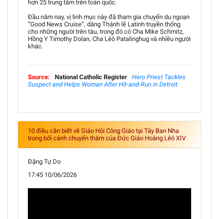
hơn 25 trung tâm trên toàn quốc.
Đầu năm nay, vị linh mục này đã tham gia chuyến du ngoạn
“Good News Cruise”, dâng Thánh lễ Latinh truyền thống
cho những người trên tàu, trong đó có Cha Mike Schmitz,
Hồng Y Timothy Dolan, Cha Lêô Patalinghug và nhiều người
khác.
Source:
National Catholic Register
Hero Priest Tackles
Suspect and Helps Woman After Hit-and-Run in Detroit
10 điều cần biết về Giáo Hội Công Giáo tại Tây Ban Nha
trong bối cảnh chuyến thăm của Đức Giáo Hoàng Lêô XIV
Đặng Tự Do
17:45 10/06/2026