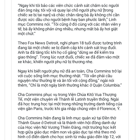
“Ngay khi tôi bảo các viên chức cảnh sát chăm sóc người
đàn ông này, tôi vội vã quay lại chỗ người phụ nữ [trong
chiếc xe bị tai nạn] và chắc chắn rằng bà ấy không chỉ cần
được xức dầu cho người bệnh hay ban phước lành,” Linh
mục Commins nói. “Tôi cũng ở đó cùng với các nhân viên y
tế; bà ấy không phản ứng nhiều, nhưng mắt bà ấy hơi giật
một chút.”
Theo Fox News Detroit, nghi phạm 18 tuổi được tường trình
đang lái một chiếc xe bị đánh cắp khi cảnh sát truy đuổi.
Anh ta đã tăng tốc khi họ cố gắng “dừng xe để kiểm tra
giao thông”. Trong lúc rượt đuổi, chiếc xe đã đâm vào một
xe khác, khiến người phụ nữ bị thương nhẹ.
Ngay khi biết người phụ nữ đã an toàn, Cha Commins trở lại
với cuộc sống linh mục thường nhật. “Tôi vẫn phải cầu
nguyện như thường lệ và ăn tối với cộng đồng,” ngài nói
thêm, “Chỉ là một ngày bình thường khác ở Quận Columbia.”
Cha Commins phục vụ trong Viện Chúa Kitô Vua Thượng
Tế, một viện chuyên về Thánh lễ Latinh truyền thống. Ngài
đã học trung học tại một trong những trường danh tiếng của
viện gần Paris, trước khi gia nhập chủng viện ở Florence, Ý.
Cha Commins hiện đang là linh mục quản xứ tại Đền thờ
Thánh Giuse ở Detroit và là thành viên hội đồng danh dự
của Học viện Nữ Vương Thiên Đàng, một trường học kết
hợp giữa giáo dục mầm non và giáo dục tại nhà theo mô
hình cổ điển dành cho học sinh từ mẫu giáo đến lớp 12, với