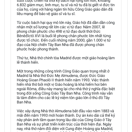
suốt cuộc chiến và thời kỳ bách hại rộng lớn hơn, khoảng
6.832 giám mục, linh mục, tu sĩ và nữ tu đã bị giết vì đức tin
của họ, cùng với hàng ngàn tín hữu Công Giáo giáo dân đã
liều mạng để bảo vệ giáo sĩ và tu sĩ.
Từ cuộc bách hại quy mô lớn này, Giáo hội đã dần dần công
nhận một số lượng rất lớn các vị tử đạo: Năm 2007, lễ
phong chân phước cho 498 vị tử đạo dưới thời Đức
Bênêđíctô XVI là buổi lễ phong chân phước lớn nhất từng
được tổ chức. Đến cuối những năm 2000, gần 1.000 vị tử
đạo của Nội chiến Tây Ban Nha đã được phong chân
phước hoặc phong thánh.
Thứ tư, Nhà thờ chính tòa Madrid được một giáo hoàng làm
lễ thánh hiến.
Một trong những công trình Công Giáo quan trọng nhất ở
Madrid là Nhà thờ Đức Mẹ Almudena, được Đức Giáo
Hoàng Gioan Phaolô II thánh hiến năm 1993. Việc thánh
hiến nhà thờ bởi một vị Giáo hoàng là khá hiếm hoi bên
ngoài Rôma, điều này mang lại cho nhà thờ ý nghĩa đặc biệt
trong đời sống Công Giáo Tây Ban Nha. Công trình này vẫn
là tâm điểm cho các lễ kỷ niệm tôn giáo lớn ở thủ đô Tây
Ban Nha.
Việc xây dựng Nhà thờ Almudena bắt đầu vào năm 1883 và
mãi đến năm 1993 mới hoàn thành. Dự án kéo dài cả thế kỷ
này phản ánh tầm quan trọng lâu dài của Công Giáo ở Tây
Ban Nha và sự phát triển kiến trúc của thời hiện đại. Ngày
nay, nhà thờ nằm đối diện với Cung điện Hoàng gia Madrid,