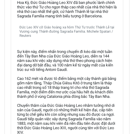
Hoa Kỳ, Đức Giáo Hoàng Leo XIV đã ban phước lành chính
thức vào thứ Tư cho ngọn tháp cao nhất của nhà thờ hiện là
nhà thờ cao nhất thế giới, cử hành Thánh lễ tại nhà thờ
Sagrada Família mang tính biểu tượng ở Barcelona.
Đức Leo XIV cỡ Giáo hoàng xa hôm Thứ Tư trước Thánh Lễ tại
Vương cung Thánh đường Sagrada Familia. Michele Spatari /
Reuters
Sự kiện này, điểm nhấn trong chuyến đi kéo dài một tuần
đến Tây Ban Nha của Đức Giáo Hoàng Leo, diễn ra 144
năm sau khi việc xây dựng nhà thờ theo phong cách hiện
đại dang dở bắt đầu, và 100 năm kể từ ngày mất của kiến
trúc sư nổi tiếng Antoni Gaudí.
Cao 162 mét và được tô điểm bằng một cây thánh giá bằng
gốm năm tầng, Tháp Chúa Giêsu Kitô ở trung tâm là tháp
cao nhất trong số 18 tháp trang trí cho nhà thờ Sagrada
Família, một điểm đến mơ ước của hầu hết du khách đến
thành phố ở vùng Catalonia phía đông bắc Tây Ban Nha.
Chuyến thăm của Đức Giáo Hoàng Leo nhằm tưởng nhớ di
sản của Gaudí, người có những thiết kế hiện đại, cấp tiến
từng bị chế giễu khi còn sống nhưng sau đó được ca ngợi.
Gaudí tiếp quản việc xây dựng Sagrada Família vào năm
1883, một năm sau khi viên đá nền đầu tiên được đặt dưới
thời Đức Giáo Hoàng Leo XIII, người cùng tên với Đức Leo
XIV.