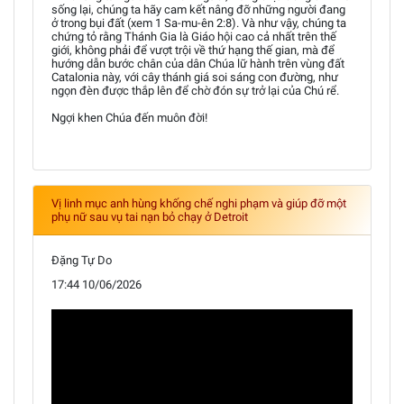
sống lại, chúng ta hãy cam kết nâng đỡ những người đang
ở trong bụi đất (xem 1 Sa-mu-ên 2:8). Và như vậy, chúng ta
chứng tỏ rằng Thánh Gia là Giáo hội cao cả nhất trên thế
giới, không phải để vượt trội về thứ hạng thế gian, mà để
hướng dẫn bước chân của dân Chúa lữ hành trên vùng đất
Catalonia này, với cây thánh giá soi sáng con đường, như
ngọn đèn được thắp lên để chờ đón sự trở lại của Chú rể.
Ngợi khen Chúa đến muôn đời!
Vị linh mục anh hùng khống chế nghi phạm và giúp đỡ một
phụ nữ sau vụ tai nạn bỏ chạy ở Detroit
Đặng Tự Do
17:44 10/06/2026