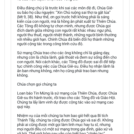
Điều đáng chú ý là trước khi sai các môn đệ đi, Chúa Giê-
su bảo họ cầu nguyện: “Xin Chủ ruộng sai thợ ra gặt lúa”
(Mt 9, 38). Như thế, ơn gọi trước hết không phải là sáng
kiến của con người, mà là hồng ân phát xuất từ Thiên Chúa.
Các Tông đồ không tự chọn mình, nhưng được Chúa gọi
đích danh giữa những con người rất khác nhau: ngư phủ,
người thu thuế, người nhiệt thành, những người bình thường
với nhiều giới hạn. Chính Chúa đã biến đổi họ thành những
người cộng tác trong công trình cứu độ.
Sứ mạng Chúa trao cho các ông không chỉ là giảng dạy,
nhưng còn là chữa lành, giải thoát và đem sự sống đến cho
con người. Nói cách khác, các Tông đồ được sai đi để tiếp
tục chính công việc của Chúa Giê-su. Điều họ nhận lãnh là
ân ban nhưng không, nên họ cũng phải trao ban nhưng
không.
Chúa chọn gọi chúng ta
Loan báo Tin Mừng là sứ mạng của Thiên Chúa, được Chúa
Giê-su thi hành trước, rồi trao cho các Tông đồ và Giáo Hội.
Chúng ta lấy làm vinh dự được cộng tác vào sứ mạng cao
quý này.
Nhiệm vụ của mỗi chúng ta hơn bao giờ hết qua Bí tích
Thánh Tẩy, chúng ta cũng được Chúa gọi và sai đi. Không
phải ai cũng được mời gọi làm linh mục hay tu sĩ, nhưng
mọi người đều có một sứ mạng trong gia đình, giáo xứ và
xã hội. Thế giới hôm nay vẫn còn biết bao “chiên lạc”,