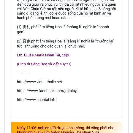
đến cứu giúp và phục vụ, thì đã có rất nhiều người làm quen
với Đức Chúa Giê-su rồi; nếu người Ki-tô hữu sign6 năng sốt
sắng đi dâng lễ, thì có lẽ cuộc sống của họ rất bình an và
hạnh phúc trong mọi hoàn cảnh…
(1)
爽利 phát âm tiếng Hoa là “soàng li” nghĩa là “nhanh
gọn”.
(2)
賞吏 phát âm tiếng Hoa là “sàng li” nghĩa là “thưởng lại”
tức là thưởng cho các quan lại chức nhỏ.
Lm. Giuse Maria Nhân Tài, csjb.
(Dịch từ tiếng Hoa và viết suy tư)
----------
http://www.vietcatholic.net
https://www.facebook.com/jmtaiby
http://www.nhantai.info
Ngày 11/06: anh em đã được cho không, thì cũng phải cho
không như vậy - Lm Antôn Nguyễn Thế Nhân SSS