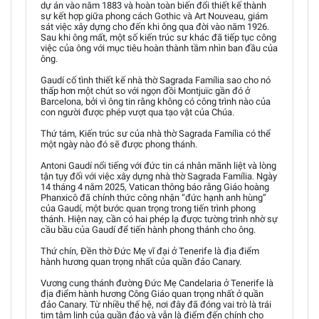
dự án vào năm 1883 và hoàn toàn biến đổi thiết kế thành
sự kết hợp giữa phong cách Gothic và Art Nouveau, giám
sát việc xây dựng cho đến khi ông qua đời vào năm 1926.
Sau khi ông mất, một số kiến trúc sư khác đã tiếp tục công
việc của ông với mục tiêu hoàn thành tầm nhìn ban đầu của
ông.
Gaudí cố tình thiết kế nhà thờ Sagrada Família sao cho nó
thấp hơn một chút so với ngọn đồi Montjuïc gần đó ở
Barcelona, bởi vì ông tin rằng không có công trình nào của
con người được phép vượt qua tạo vật của Chúa.
Thứ tám, Kiến trúc sư của nhà thờ Sagrada Família có thể
một ngày nào đó sẽ được phong thánh.
Antoni Gaudí nổi tiếng với đức tin cá nhân mãnh liệt và lòng
tận tụy đối với việc xây dựng nhà thờ Sagrada Família. Ngày
14 tháng 4 năm 2025, Vatican thông báo rằng Giáo hoàng
Phanxicô đã chính thức công nhận “đức hạnh anh hùng”
của Gaudí, một bước quan trọng trong tiến trình phong
thánh. Hiện nay, cần có hai phép lạ được tường trình nhờ sự
cầu bầu của Gaudí để tiến hành phong thánh cho ông.
Thứ chín, Đền thờ Đức Mẹ vĩ đại ở Tenerife là địa điểm
hành hương quan trọng nhất của quần đảo Canary.
Vương cung thánh đường Đức Mẹ Candelaria ở Tenerife là
địa điểm hành hương Công Giáo quan trọng nhất ở quần
đảo Canary. Từ nhiều thế hệ, nơi đây đã đóng vai trò là trái
tim tâm linh của quần đảo và vẫn là điểm đến chính cho