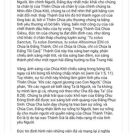
Người, lên chính Người, Đấng duy nhất mặc khải cho chúng
ta chân lý của Thiên Chúa và chân lý của chính chúng ta.
Nhìn đến Chúa Kitô, chúng ta có thể nhìn thế giới bằng con
mắt đổi mới: tháp Thánh Giá khi đó trở thành ngọn cờ của
lòng bác ái, bởi vì Thiên Chúa yêu thương chúng ta bằng
tình yêu thương vô bờ bến. Vâng, biến một công cụ của cái
chết thành dấu hiệu của hy vọng. Trong Thánh Giá Chúa
Giêsu, đức tin của chúng ta đạt đến đỉnh cao, như dòng
chữ khắc ở chân tháp chuông tuyên xưng: "
Tu solus
Sanctus, Tu solus Dominus, tu solus Altissimus
[Chỉ có
Chúa là Đấng Thánh, Chỉ có Chúa là Chúa, chỉ có Chúa là
Đấng Tối Cao]." Thánh Giá này tỏa sáng ban ngày, phản
chiếu ánh sáng mặt trời, và tỏa sáng ban đêm, soi sáng
thành phố như một ngọn hải đăng hướng ra Địa Trung Hải.
Vâng, ánh sáng của Chúa Kitô chiếu sáng trong bóng tối,
ngay cả khi bóng tối không chấp nhận nó (xem
Ga
1:5, 11).
Tuy nhiên, sự từ chối này không làm giảm tình yêu của
Thiên Chúa: "Khi các ngươi giương cao Con Người," Chúa
phán, "thì các ngươi sẽ biết rằng Ta là Người, và Ta không
tự mình làm gì cả, nhưng nói theo như Cha đã dạy Ta" (
Ga
8:28). Chúng ta phải trải qua cuộc khổ nạn của Đấng Chịu
Đóng Đinh để được soi sáng bởi vinh quang của Đấng Phục
Sinh: Chúa Cha luôn dạy chúng ta trao ban sự sống, và
Chúa Con, Đấng nhận lãnh sự sống từ Người, ban sự sống
ấy cho muôn người với quyền năng của Chúa Thánh Thần.
Đó là lý do tại sao Thánh Giá là dấu hiệu rạng rỡ của tình
yêu Người.
Đức tin định hình nên những viên đá và mang lại ý nghĩa