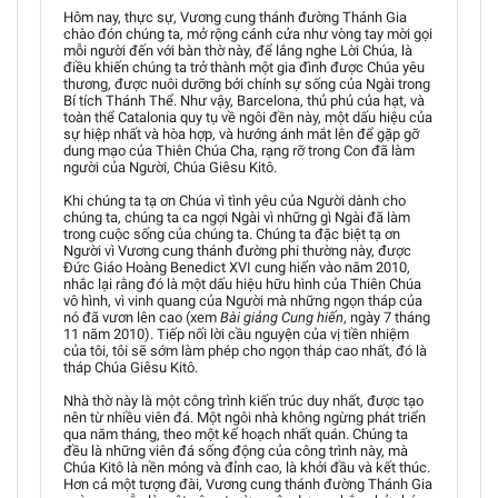
Hôm nay, thực sự, Vương cung thánh đường Thánh Gia
chào đón chúng ta, mở rộng cánh cửa như vòng tay mời gọi
mỗi người đến với bàn thờ này, để lắng nghe Lời Chúa, là
điều khiến chúng ta trở thành một gia đình được Chúa yêu
thương, được nuôi dưỡng bởi chính sự sống của Ngài trong
Bí tích Thánh Thể. Như vậy, Barcelona, thủ phủ của hạt, và
toàn thể Catalonia quy tụ về ngôi đền này, một dấu hiệu của
sự hiệp nhất và hòa hợp, và hướng ánh mắt lên để gặp gỡ
dung mạo của Thiên Chúa Cha, rạng rỡ trong Con đã làm
người của Người, Chúa Giêsu Kitô.
Khi chúng ta tạ ơn Chúa vì tình yêu của Người dành cho
chúng ta, chúng ta ca ngợi Ngài vì những gì Ngài đã làm
trong cuộc sống của chúng ta. Chúng ta đặc biệt tạ ơn
Người vì Vương cung thánh đường phi thường này, được
Đức Giáo Hoàng Benedict XVI cung hiến vào năm 2010,
nhắc lại rằng đó là một dấu hiệu hữu hình của Thiên Chúa
vô hình, vì vinh quang của Người mà những ngọn tháp của
nó đã vươn lên cao (xem
Bài giảng Cung hiến
, ngày 7 tháng
11 năm 2010). Tiếp nối lời cầu nguyện của vị tiền nhiệm
của tôi, tôi sẽ sớm làm phép cho ngọn tháp cao nhất, đó là
tháp Chúa Giêsu Kitô.
Nhà thờ này là một công trình kiến trúc duy nhất, được tạo
nên từ nhiều viên đá. Một ngôi nhà không ngừng phát triển
qua năm tháng, theo một kế hoạch nhất quán. Chúng ta
đều là những viên đá sống động của công trình này, mà
Chúa Kitô là nền móng và đỉnh cao, là khởi đầu và kết thúc.
Hơn cả một tượng đài, Vương cung thánh đường Thánh Gia