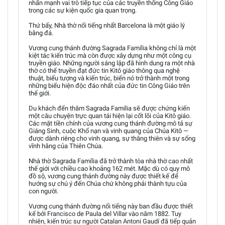
nhấn mạnh vai trò tiếp tục của các truyền thống Công Giáo
trong các sự kiện quốc gia quan trọng.
Thứ bẩy, Nhà thờ nổi tiếng nhất Barcelona là một giáo lý
bằng đá.
Vương cung thánh đường Sagrada Família không chỉ là một
kiệt tác kiến trúc mà còn được xây dựng như một công cụ
truyền giáo. Những người sáng lập đã hình dung ra một nhà
thờ có thể truyền đạt đức tin Kitô giáo thông qua nghệ
thuật, biểu tượng và kiến trúc, biến nó trở thành một trong
những biểu hiện độc đáo nhất của đức tin Công Giáo trên
thế giới.
Du khách đến thăm Sagrada Família sẽ được chứng kiến
một câu chuyện trực quan tái hiện lại cốt lõi của Kitô giáo.
Các mặt tiền chính của vương cung thánh đường mô tả sự
Giáng Sinh, cuộc Khổ nạn và vinh quang của Chúa Kitô —
được dành riêng cho vinh quang, sự thăng thiên và sự sống
vĩnh hằng của Thiên Chúa.
Nhà thờ Sagrada Família đã trở thành tòa nhà thờ cao nhất
thế giới với chiều cao khoảng 162 mét. Mặc dù có quy mô
đồ sộ, vương cung thánh đường này được thiết kế để
hướng sự chú ý đến Chúa chứ không phải thành tựu của
con người.
Vương cung thánh đường nổi tiếng này ban đầu được thiết
kế bởi Francisco de Paula del Villar vào năm 1882. Tuy
nhiên, kiến trúc sư người Catalan Antoni Gaudí đã tiếp quản