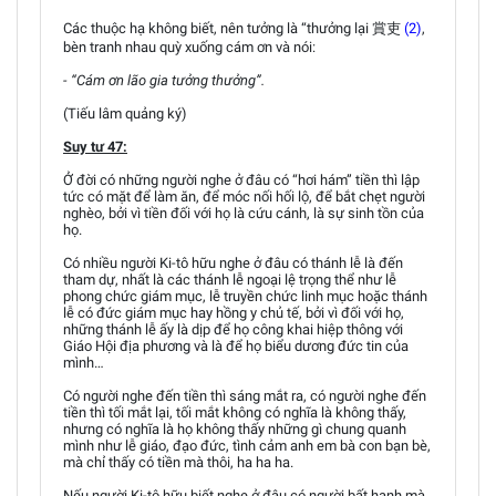
Các thuộc hạ không biết, nên tưởng là “thưởng lại 賞吏
(2)
,
bèn tranh nhau quỳ xuống cám ơn và nói:
- “Cám ơn lão gia tưởng thưởng”.
(Tiếu lâm quảng ký)
Suy tư 47:
Ở đời có những người nghe ở đâu có “hơi hám” tiền thì lập
tức có mặt để làm ăn, để móc nối hối lộ, để bắt chẹt người
nghèo, bởi vì tiền đối với họ là cứu cánh, là sự sinh tồn của
họ.
Có nhiều người Ki-tô hữu nghe ở đâu có thánh lễ là đến
tham dự, nhất là các thánh lễ ngoại lệ trọng thể như lễ
phong chức giám mục, lễ truyền chức linh mục hoặc thánh
lễ có đức giám mục hay hồng y chủ tế, bởi vì đối với họ,
những thánh lễ ấy là dịp để họ công khai hiệp thông với
Giáo Hội địa phương và là để họ biểu dương đức tin của
mình…
Có người nghe đến tiền thì sáng mắt ra, có người nghe đến
tiền thì tối mắt lại, tối mắt không có nghĩa là không thấy,
nhưng có nghĩa là họ không thấy những gì chung quanh
mình như lễ giáo, đạo đức, tình cảm anh em bà con bạn bè,
mà chỉ thấy có tiền mà thôi, ha ha ha.
Nếu người Ki-tô hữu biết nghe ở đâu có người bất hạnh mà