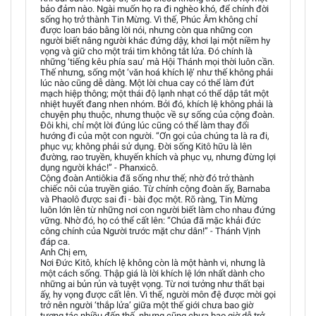
bảo đảm nào. Ngài muốn họ ra đi nghèo khó, để chính đời
sống họ trở thành Tin Mừng. Vì thế, Phúc Âm không chỉ
được loan báo bằng lời nói, nhưng còn qua những con
người biết nâng người khác đứng dậy, khơi lại một niềm hy
vọng và giữ cho một trái tim không tắt lửa. Đó chính là
những ‘tiếng kêu phía sau’ mà Hội Thánh mọi thời luôn cần.
Thế nhưng, sống một ‘văn hoá khích lệ’ như thế không phải
lúc nào cũng dễ dàng. Một lời chua cay có thể làm đứt
mạch hiệp thông; một thái độ lạnh nhạt có thể dập tắt một
nhiệt huyết đang nhen nhóm. Bởi đó, khích lệ không phải là
chuyện phụ thuộc, nhưng thuộc về sự sống của cộng đoàn.
Đôi khi, chỉ một lời đúng lúc cũng có thể làm thay đổi
hướng đi của một con người. “Ơn gọi của chúng ta là ra đi,
phục vụ; không phải sử dụng. Đời sống Kitô hữu là lên
đường, rao truyền, khuyến khích và phục vụ, nhưng đừng lợi
dụng người khác!” - Phanxicô.
Cộng đoàn Antiôkia đã sống như thế; nhờ đó trở thành
chiếc nôi của truyền giáo. Từ chính cộng đoàn ấy, Barnaba
và Phaolô được sai đi - bài đọc một. Rõ ràng, Tin Mừng
luôn lớn lên từ những nơi con người biết làm cho nhau đứng
vững. Nhờ đó, họ có thể cất lên: “Chúa đã mặc khải đức
công chính của Người trước mặt chư dân!” - Thánh Vịnh
đáp ca.
Anh Chị em,
Nơi Đức Kitô, khích lệ không còn là một hành vi, nhưng là
một cách sống. Thập giá là lời khích lệ lớn nhất dành cho
những ai bủn rủn và tuyệt vọng. Từ nơi tưởng như thất bại
ấy, hy vọng được cất lên. Vì thế, người môn đệ được mời gọi
trở nên người ‘thắp lửa’ giữa một thế giới chưa bao giờ
tương tác nhiều đến thế, nhưng cũng chưa bao giờ dễ trở