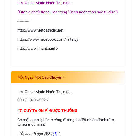
Lm. Giuse Maria Nhân Tài, csjb.
(Trích dịch từ tiếng Hoa trong "Cách ngôn thần học tu đức")
----------
http://www.vietcatholic.net
https://www.facebook.com/jmtaiby
http://www.nhantai.info
Mỗi Ngày Một Câu Chuyện ·
Lm. Giuse Maria Nhân Tài, csjb.
00:17 10/06/2026
47. QUỲ TẠ ƠN VÌ ĐƯỢC THƯỞNG
Có một quan lại lúc ở công đường thì đột nhiên đánh rắm,
tự nói một mình:
- “Ồ, nhanh gọn 爽利
(1)
”.