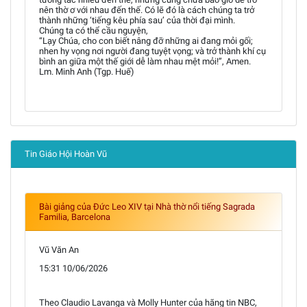
nên thờ ơ với nhau đến thế. Có lẽ đó là cách chúng ta trở
thành những ‘tiếng kêu phía sau’ của thời đại mình.
Chúng ta có thể cầu nguyện,
“Lạy Chúa, cho con biết nâng đỡ những ai đang mỏi gối;
nhen hy vọng nơi người đang tuyệt vọng; và trở thành khí cụ
bình an giữa một thế giới dễ làm nhau mệt mỏi!”, Amen.
Lm. Minh Anh (Tgp. Huế)
Tin Giáo Hội Hoàn Vũ
Bài giảng của Đức Leo XIV tại Nhà thờ nổi tiếng Sagrada
Familia, Barcelona
Vũ Văn An
15:31 10/06/2026
Theo Claudio Lavanga và Molly Hunter của hãng tin NBC,