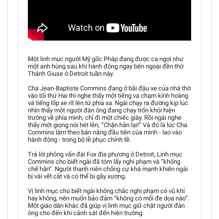
Một linh mục người Mỹ gốc Pháp đang được ca ngợi như
một anh hùng sau khi hành động ngay bên ngoài đền thờ
Thánh Giuse ở Detroit tuần này.
Cha Jean-Baptiste Commins đang ở bãi đậu xe của nhà thờ
vào tối thứ Hai thì nghe thấy một tiếng va chạm kinh hoàng
và tiếng lốp xe rít lên từ phía xa. Ngài chạy ra đường kịp lúc
nhìn thấy một người đàn ông đang chạy trốn khỏi hiện
trường về phía mình, chỉ đi một chiếc giày. Rồi ngài nghe
thấy một giọng nói hét lên, “Chặn hắn lại!” Và đó là lúc Cha
Commins làm theo bản năng đầu tiên của mình - lao vào
hành động - trong bộ lễ phục chỉnh tề.
Trả lời phỏng vấn đài Fox địa phương ở Detroit, Linh mục
Commins cho biết ngài đã tóm lấy nghi phạm và “khống
chế hắn”. Người thanh niên chống cự khá mạnh khiến ngài
bị vài vết cắt và có thể bị gãy xương.
Vị linh mục cho biết ngài không chắc nghi phạm có vũ khí
hay không, nên muốn bảo đảm “không có mối đe dọa nào”.
Một giáo dân khác đã giúp vị linh mục giữ chặt người đàn
ông cho đến khi cảnh sát đến hiện trường.