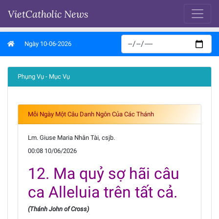
VietCatholic News
Ngày 10-06-2026
Phụng Vụ - Mục Vụ
Mỗi Ngày Một Câu Danh Ngôn Của Các Thánh
Lm. Giuse Maria Nhân Tài, csjb.
00:08 10/06/2026
12. Ma quỷ sợ hãi câu
ca Alleluia trên tất cả.
(Thánh John of Cross)