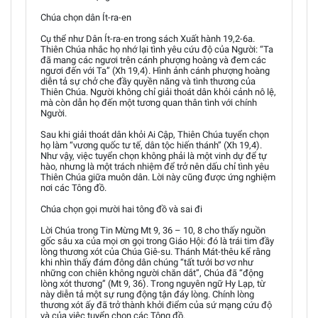
Chúa chọn dân Ít-ra-en
Cụ thể như Dân Ít-ra-en trong sách Xuất hành 19,2-6a.
Thiên Chúa nhắc họ nhớ lại tình yêu cứu độ của Người: “Ta
đã mang các ngươi trên cánh phượng hoàng và đem các
ngươi đến với Ta” (Xh 19,4). Hình ảnh cánh phượng hoàng
diễn tả sự chở che đầy quyền năng và tình thương của
Thiên Chúa. Người không chỉ giải thoát dân khỏi cảnh nô lệ,
mà còn dẫn họ đến một tương quan thân tình với chính
Người.
Sau khi giải thoát dân khỏi Ai Cập, Thiên Chúa tuyển chọn
họ làm “vương quốc tư tế, dân tộc hiến thánh” (Xh 19,4).
Như vậy, việc tuyển chọn không phải là một vinh dự để tự
hào, nhưng là một trách nhiệm để trở nên dấu chỉ tình yêu
Thiên Chúa giữa muôn dân. Lời này cũng được ứng nghiệm
nơi các Tông đồ.
Chúa chọn gọi mười hai tông đồ và sai đi
Lời Chúa trong Tin Mừng Mt 9, 36 – 10, 8 cho thấy nguồn
gốc sâu xa của mọi ơn gọi trong Giáo Hội: đó là trái tim đầy
lòng thương xót của Chúa Giê-su. Thánh Mát-thêu kể rằng
khi nhìn thấy đám đông dân chúng “tất tưởi bơ vơ như
những con chiên không người chăn dắt”, Chúa đã “động
lòng xót thương” (Mt 9, 36). Trong nguyên ngữ Hy Lạp, từ
này diễn tả một sự rung động tận đáy lòng. Chính lòng
thương xót ấy đã trở thành khởi điểm của sứ mạng cứu độ
và của việc tuyển chọn các Tông đồ.