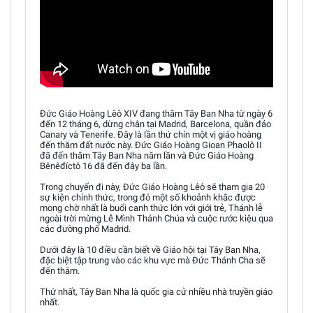
Đức Giáo Hoàng Lêô XIV đang thăm Tây Ban Nha từ ngày 6
đến 12 tháng 6, dừng chân tại Madrid, Barcelona, quần đảo
Canary và Tenerife. Đây là lần thứ chín một vị giáo hoàng
đến thăm đất nước này. Đức Giáo Hoàng Gioan Phaolô II
đã đến thăm Tây Ban Nha năm lần và Đức Giáo Hoàng
Bênêđíctô 16 đã đến đây ba lần.
Trong chuyến đi này, Đức Giáo Hoàng Lêô sẽ tham gia 20
sự kiện chính thức, trong đó một số khoảnh khắc được
mong chờ nhất là buổi canh thức lớn với giới trẻ, Thánh lễ
ngoài trời mừng Lễ Mình Thánh Chúa và cuộc rước kiệu qua
các đường phố Madrid.
Dưới đây là 10 điều cần biết về Giáo hội tại Tây Ban Nha,
đặc biệt tập trung vào các khu vực mà Đức Thánh Cha sẽ
đến thăm.
Thứ nhất, Tây Ban Nha là quốc gia cử nhiều nhà truyền giáo
nhất.