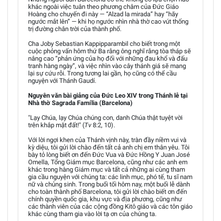
khác ngoài việc tuân theo phương châm của Đức Giáo
Hoàng cho chuyến đi này — “Alzad la mirada” hay “hãy
ngước mắt lên” — khi họ ngước nhìn nhà thờ cao vút thống
trị đường chân trời của thành phố.
Cha Joby Sebastian Kappipparambil cho biết trong một
cuộc phỏng vấn hôm thứ Ba rằng ông nghĩ rằng tòa tháp sẽ
nâng cao “phản ứng của họ đối với những đau khổ và đấu
tranh hàng ngày”, và việc nhìn vào cây thánh giá sẽ mang
lại sự cứu rỗi. Trong tương lai gần, họ cũng có thể cầu
nguyện với Thánh Gaudí.
Nguyên văn bài giảng của Đức Leo XIV trong Thánh lễ tại
Nhà thờ Sagrada Família (Barcelona)
"Lạy Chúa, lạy Chúa chúng con, danh Chúa thật tuyệt vời
trên khắp mặt đất!" (
Tv
8:2, 10).
Với lời ngợi khen của Thánh vịnh này, tràn đầy niềm vui và
kỳ diệu, tôi gửi lời chào đến tất cả anh chị em thân yêu. Tôi
bày tỏ lòng biết ơn đến Đức Vua và Đức Hồng Y Juan José
Omella, Tổng Giám mục Barcelona, cũng như các anh em
khác trong hàng Giám mục và tất cả những ai cùng tham
gia cầu nguyện với chúng ta: các linh mục, phó tế, tu sĩ nam
nữ và chủng sinh. Trong buổi tối hôm nay, một buổi lễ dành
cho toàn thành phố Barcelona, tôi gửi lời chào biết ơn đến
chính quyền quốc gia, khu vực và địa phương, cũng như
các thành viên của các cộng đồng Kitô giáo và các tôn giáo
khác cùng tham gia vào lời tạ ơn của chúng ta.