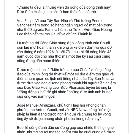
“Chúng ta đều là những viên đá sống của công trình này,”
Đức Giáo Hoàng Leo nói từ bàn thờ của nhà thờ.
Vua Felipe VI của Tây Ban Nha và Thủ tướng Pedro
Sanchez nằm trong số hàng ngàn người có mặt bên trong
nhà thờ Sagrada Família hôm thứ Tư khi Đức Giáo Hoàng
Leo thắp nến tại mộ Gaudí và chủ trì Thánh lễ.
Là một người Công Giáo sùng đạo, công trình của Gaudí
còn lâu mới hoàn thành khi ông bị xe điện đâm và qua đời
vào tháng 6 năm 1926, ở tuổi 73, sau khi đã cống hiến 43
năm cuộc đời cho nhà thờ, mà một thế kỷ sau cuối cùng
cũng đang dần hoàn thiện.
Được mệnh danh là “kiến trúc sư của Chúa” vì lòng sùng
đạo của mình, ông đã thiết kế một số địa điểm tôn giáo và
điểm tham quan du lịch nổi tiếng nhất của Tây Ban Nha, và
được đưa vào con đường phong thánh khi người tiền nhiệm
của Đức Giáo Hoàng Leo, Đức Phanxicô, tuyên bố ông là
“đấng đáng kính” để ghi nhận “những đức tính anh hùng”
của ông vào năm ngoái.
José Manuel Almuzara, chủ tịch Hiệp hội Phong chân
phước cho Antoni Gaudí, nói với NBC News rằng “có một
phép lạ hiện đang được nghiên cứu và chúng tôi hy vọng
ông ấy sẽ được phong chân phước trong năm nay”.
Buổi lễ cũng đánh dấu sự đóng góp của nhiều thế hệ nghệ
nhân, những người mà tác phẩm của họ cuối cùng đã được