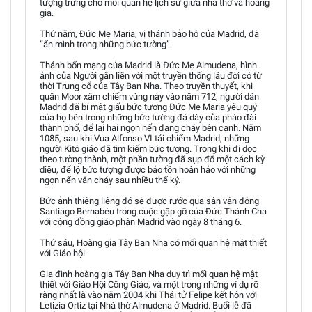
tượng trưng cho mối quan hệ lịch sử giữa nhà thờ và hoàng
gia.
Thứ năm, Đức Mẹ Maria, vị thánh bảo hộ của Madrid, đã
“ẩn mình trong những bức tường”.
Thánh bổn mạng của Madrid là Đức Mẹ Almudena, hình
ảnh của Người gắn liền với một truyền thống lâu đời có từ
thời Trung cổ của Tây Ban Nha. Theo truyền thuyết, khi
quân Moor xâm chiếm vùng này vào năm 712, người dân
Madrid đã bí mật giấu bức tượng Đức Mẹ Maria yêu quý
của họ bên trong những bức tường đá dày của pháo đài
thành phố, để lại hai ngọn nến đang cháy bên cạnh. Năm
1085, sau khi Vua Alfonso VI tái chiếm Madrid, những
người Kitô giáo đã tìm kiếm bức tượng. Trong khi đi dọc
theo tường thành, một phần tường đã sụp đổ một cách kỳ
diệu, để lộ bức tượng được bảo tồn hoàn hảo với những
ngọn nến vẫn cháy sau nhiều thế kỷ.
Bức ảnh thiêng liêng đó sẽ được rước qua sân vận động
Santiago Bernabéu trong cuộc gặp gỡ của Đức Thánh Cha
với cộng đồng giáo phận Madrid vào ngày 8 tháng 6.
Thứ sáu, Hoàng gia Tây Ban Nha có mối quan hệ mật thiết
với Giáo hội.
Gia đình hoàng gia Tây Ban Nha duy trì mối quan hệ mật
thiết với Giáo Hội Công Giáo, và một trong những ví dụ rõ
ràng nhất là vào năm 2004 khi Thái tử Felipe kết hôn với
Letizia Ortiz tại Nhà thờ Almudena ở Madrid. Buổi lễ đã