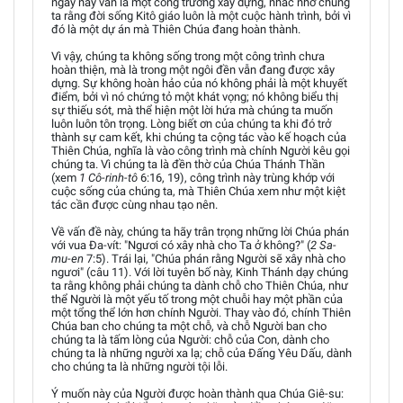
ngày nay vẫn là một công trường xây dựng, nhắc nhở chúng
ta rằng đời sống Kitô giáo luôn là một cuộc hành trình, bởi vì
đó là một dự án mà Thiên Chúa đang hoàn thành.
Vì vậy, chúng ta không sống trong một công trình chưa
hoàn thiện, mà là trong một ngôi đền vẫn đang được xây
dựng. Sự không hoàn hảo của nó không phải là một khuyết
điểm, bởi vì nó chứng tỏ một khát vọng; nó không biểu thị
sự thiếu sót, mà thể hiện một lời hứa mà chúng ta muốn
luôn luôn tôn trọng. Lòng biết ơn của chúng ta khi đó trở
thành sự cam kết, khi chúng ta cộng tác vào kế hoạch của
Thiên Chúa, nghĩa là vào công trình mà chính Người kêu gọi
chúng ta. Vì chúng ta là đền thờ của Chúa Thánh Thần
(xem
1 Cô-rinh-tô
6:16, 19), công trình này trùng khớp với
cuộc sống của chúng ta, mà Thiên Chúa xem như một kiệt
tác cần được cùng nhau tạo nên.
Về vấn đề này, chúng ta hãy trân trọng những lời Chúa phán
với vua Đa-vít: "Ngươi có xây nhà cho Ta ở không?" (
2 Sa-
mu-en
7:5). Trái lại, "Chúa phán rằng Người sẽ xây nhà cho
ngươi" (câu 11). Với lời tuyên bố này, Kinh Thánh dạy chúng
ta rằng không phải chúng ta dành chỗ cho Thiên Chúa, như
thể Người là một yếu tố trong một chuỗi hay một phần của
một tổng thể lớn hơn chính Người. Thay vào đó, chính Thiên
Chúa ban cho chúng ta một chỗ, và chỗ Người ban cho
chúng ta là tấm lòng của Người: chỗ của Con, dành cho
chúng ta là những người xa lạ; chỗ của Đấng Yêu Dấu, dành
cho chúng ta là những người tội lỗi.
Ý muốn này của Người được hoàn thành qua Chúa Giê-su: