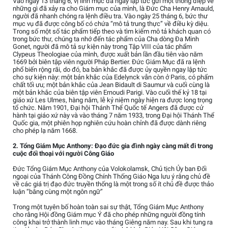
Vào ngày 13 tháng 6, vị linh mục đã ngay lập tức gửi một thông điệp về
những gì đã xảy ra cho Giám mục của mình, là Đức Cha Henry Arnauld,
người đã nhanh chóng ra lệnh điều tra. Vào ngày 25 tháng 6, bức thư
mục vụ đã được công bố có chứa “mô tả trung thực” về điều kỳ diệu.
Trong số một số tác phẩm tiếp theo và tìm kiếm mô tả khách quan có
trong bức thư, chúng ta nhớ đến tác phẩm của Cha dòng Đa Minh
Gonet, người đã mô tả sự kiện này trong Tập VIII của tác phẩm
Clypeus Theologiae của mình, được xuất bản lần đầu tiên vào năm
1669 bởi biên tập viên người Pháp Bertier. Đức Giám Mục đã ra lệnh
phổ biến rộng rãi, do đó, ba bản khắc đã được ủy quyền ngay lập tức
cho sự kiện này: một bản khắc của Edelynck vẫn còn ở Paris, có phẩm
chất tối ưu; một bản khắc của Jean Bidault di Saumur và cuối cùng là
một bản khắc của biên tập viên Ernoudi Parigi. Vào cuối thế kỷ 18 tại
giáo xứ Les Ulmes, hàng năm, lễ kỷ niệm ngày hiện ra được long trọng
tổ chức. Năm 1901, Đại hội Thánh Thể Quốc tế Angers đã được cử
hành tại giáo xứ này và vào tháng 7 năm 1933, trong Đại hội Thánh Thể
Quốc gia, một phiên họp nghiên cứu hoàn chỉnh đã được dành riêng
cho phép lạ năm 1668.
2. Tổng Giám Mục Anthony: Đạo đức gia đình ngày càng mất đi trong
cuộc đối thoại với người Công Giáo
Đức Tổng Giám Mục Anthony của Volokolamsk, Chủ tịch Ủy ban Đối
ngoại của Thánh Công Đồng Chính Thống Giáo Nga lưu ý rằng chủ đề
về các giá trị đạo đức truyền thống là một trong số ít chủ đề được thảo
luận “bằng cùng một ngôn ngữ”
Trong một tuyên bố hoàn toàn sai sự thật, Tổng Giám Mục Anthony
cho rằng Hội đồng Giám mục Ý đã cho phép những người đồng tính
công khai trở thành linh mục vào tháng Giêng năm nay. Sau khi tung ra