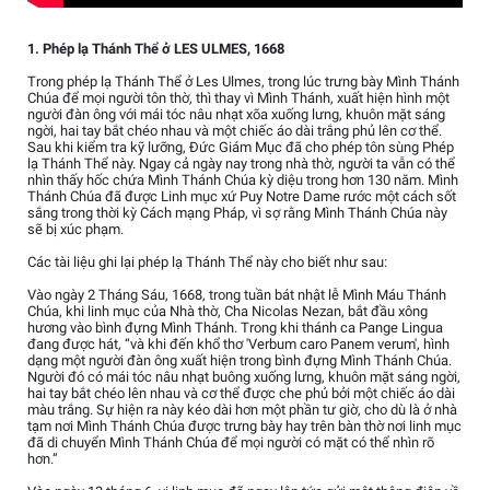
1. Phép lạ Thánh Thể ở LES ULMES, 1668
Trong phép lạ Thánh Thể ở Les Ulmes, trong lúc trưng bày Mình Thánh
Chúa để mọi người tôn thờ, thì thay vì Mình Thánh, xuất hiện hình một
người đàn ông với mái tóc nâu nhạt xõa xuống lưng, khuôn mặt sáng
ngời, hai tay bắt chéo nhau và một chiếc áo dài trắng phủ lên cơ thể.
Sau khi kiểm tra kỹ lưỡng, Đức Giám Mục đã cho phép tôn sùng Phép
lạ Thánh Thể này. Ngay cả ngày nay trong nhà thờ, người ta vẫn có thể
nhìn thấy hốc chứa Mình Thánh Chúa kỳ diệu trong hơn 130 năm. Mình
Thánh Chúa đã được Linh mục xứ Puy Notre Dame rước một cách sốt
sắng trong thời kỳ Cách mạng Pháp, vì sợ rằng Mình Thánh Chúa này
sẽ bị xúc phạm.
Các tài liệu ghi lại phép lạ Thánh Thể này cho biết như sau:
Vào ngày 2 Tháng Sáu, 1668, trong tuần bát nhật lễ Mình Máu Thánh
Chúa, khi linh mục của Nhà thờ, Cha Nicolas Nezan, bắt đầu xông
hương vào bình đựng Mình Thánh. Trong khi thánh ca Pange Lingua
đang được hát, “và khi đến khổ thơ 'Verbum caro Panem verum', hình
dạng một người đàn ông xuất hiện trong bình đựng Mình Thánh Chúa.
Người đó có mái tóc nâu nhạt buông xuống lưng, khuôn mặt sáng ngời,
hai tay bắt chéo lên nhau và cơ thể được che phủ bởi một chiếc áo dài
màu trắng. Sự hiện ra này kéo dài hơn một phần tư giờ, cho dù là ở nhà
tạm nơi Mình Thánh Chúa được trưng bày hay trên bàn thờ nơi linh mục
đã di chuyển Mình Thánh Chúa để mọi người có mặt có thể nhìn rõ
hơn.”