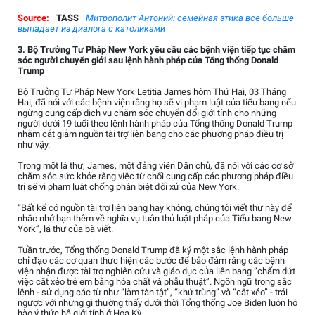
Source:
TASS
Митрополит Антоний: семейная этика все больше
выпадает из диалога с католиками
3. Bộ Trưởng Tư Pháp New York yêu cầu các bệnh viện tiếp tục chăm
sóc người chuyển giới sau lệnh hành pháp của Tổng thống Donald
Trump
Bộ Trưởng Tư Pháp New York Letitia James hôm Thứ Hai, 03 Tháng
Hai, đã nói với các bệnh viện rằng họ sẽ vi phạm luật của tiểu bang nếu
ngừng cung cấp dịch vụ chăm sóc chuyển đổi giới tính cho những
người dưới 19 tuổi theo lệnh hành pháp của Tổng thống Donald Trump
nhằm cắt giảm nguồn tài trợ liên bang cho các phương pháp điều trị
như vậy.
Trong một lá thư, James, một đảng viên Dân chủ, đã nói với các cơ sở
chăm sóc sức khỏe rằng việc từ chối cung cấp các phương pháp điều
trị sẽ vi phạm luật chống phân biệt đối xử của New York.
“Bất kể có nguồn tài trợ liên bang hay không, chúng tôi viết thư này để
nhắc nhở bạn thêm về nghĩa vụ tuân thủ luật pháp của Tiểu bang New
York”, lá thư của bà viết.
Tuần trước, Tổng thống Donald Trump đã ký một sắc lệnh hành pháp
chỉ đạo các cơ quan thực hiện các bước để bảo đảm rằng các bệnh
viện nhận được tài trợ nghiên cứu và giáo dục của liên bang “chấm dứt
việc cắt xẻo trẻ em bằng hóa chất và phẫu thuật”. Ngôn ngữ trong sắc
lệnh - sử dụng các từ như “làm tàn tật”, “khử trùng” và “cắt xẻo” - trái
ngược với những gì thường thấy dưới thời Tổng thống Joe Biden luôn hô
hào ý thức hệ giới tính ở Hoa Kỳ.