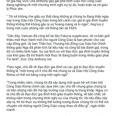
tin giả này, Đức Cha Anthony gay gắt phê bình Giáo Hội Công Giáo
đang nghiêng về một chương trình nghị sự tự do, hoàn toàn xa rời giáo
lý Phúc âm.
“ Tôi sẽ không che giấu sự thật rằng những gì chúng ta đang thấy ngày
nay trong Giáo Hội Công Giáo trong bối cảnh các giá trị gia đình truyền
thống không thể không gây ra sự hoang mang và lo ngại”, ông lưu ý
trong một cuộc phỏng vấn với thông tấn xã TASS.
“Gần đây, Vatican đã công bố tài liệu Fiducia supplicans, về cơ bản giới
thiệu một thực hành mới cho người Công Giáo là ban phước cho các
cặp đồng giới. Ủy ban Thần học Thượng hội đồng của Giáo hội Chính
thống giáo Nga đã phân tích tài liệu này và công bố bài đánh giá, trong
đó có nhiều bình luận. Sự sai lệch so với đạo đức gia đình truyền thống
của Kitô giáo đã trở thành một thực tế đáng buồn trong nhiều giáo phái
Tin lành”, Đức Cha Anthony nói.
Theo ngài, chủ đề về đạo đức gia đình và các giá trị đạo đức truyền
thống là “một trong số ít chủ đề mà chúng ta và Giáo Hội Công Giáo
Rôma có thể nói bằng cùng một ngôn ngữ”.
“Trong nhiều năm, chúng tôi đã xây dựng mối quan hệ với Giáo Hội
Công Giáo Rôma chính xác dựa trên các chủ đề chung giữa chúng ta
và trên những vấn đề mà lập trường của chúng ta trùng khớp. Nguy cơ
là chủ đề về đạo đức gia đình Kitô giáo truyền thống, về bản chất, sẽ
không nằm trong chương trình nghị sự của chúng tôi. Và nếu điều này
xảy ra, thì tôi thực sự không thể tưởng tượng được chúng tôi có thể nói
chuyện với những người Công Giáo cùng nhau về điều gì”, ngài nhấn
mạnh.