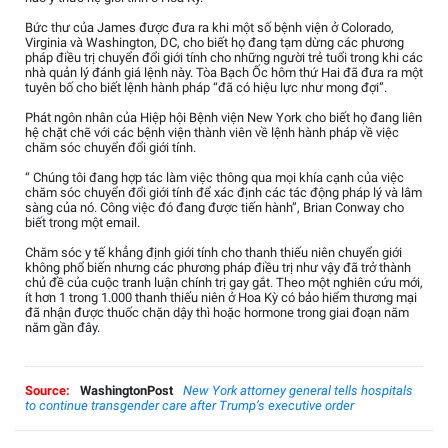
Bức thư của James được đưa ra khi một số bệnh viện ở Colorado,
Virginia và Washington, DC, cho biết họ đang tạm dừng các phương
pháp điều trị chuyển đổi giới tính cho những người trẻ tuổi trong khi các
nhà quản lý đánh giá lệnh này. Tòa Bạch Ốc hôm thứ Hai đã đưa ra một
tuyên bố cho biết lệnh hành pháp “đã có hiệu lực như mong đợi”.
Phát ngôn nhân của Hiệp hội Bệnh viện New York cho biết họ đang liên
hệ chặt chẽ với các bệnh viện thành viên về lệnh hành pháp về việc
chăm sóc chuyển đổi giới tính.
“ Chúng tôi đang hợp tác làm việc thông qua mọi khía cạnh của việc
chăm sóc chuyển đổi giới tính để xác định các tác động pháp lý và lâm
sàng của nó. Công việc đó đang được tiến hành”, Brian Conway cho
biết trong một email.
Chăm sóc y tế khẳng định giới tính cho thanh thiếu niên chuyển giới
không phổ biến nhưng các phương pháp điều trị như vậy đã trở thành
chủ đề của cuộc tranh luận chính trị gay gắt. Theo một nghiên cứu mới,
ít hơn 1 trong 1.000 thanh thiếu niên ở Hoa Kỳ có bảo hiểm thương mại
đã nhận được thuốc chặn dậy thì hoặc hormone trong giai đoạn năm
năm gần đây.
Source:
WashingtonPost
New York attorney general tells hospitals
to continue transgender care after Trump’s executive order