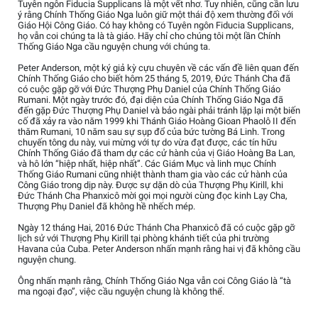
Tuyên ngôn Fiducia Supplicans là một vết nhơ. Tuy nhiên, cũng cần lưu
ý rằng Chính Thống Giáo Nga luôn giữ một thái độ xem thường đối với
Giáo Hội Công Giáo. Có hay không có Tuyên ngôn Fiducia Supplicans,
họ vẫn coi chúng ta là tà giáo. Hãy chỉ cho chúng tôi một lần Chính
Thống Giáo Nga cầu nguyện chung với chúng ta.
Peter Anderson, một ký giả kỳ cựu chuyên về các vấn đề liên quan đến
Chính Thống Giáo cho biết hôm 25 tháng 5, 2019, Đức Thánh Cha đã
có cuộc gặp gỡ với Đức Thượng Phụ Daniel của Chính Thống Giáo
Rumani. Một ngày trước đó, đại diện của Chính Thống Giáo Nga đã
đến gặp Đức Thượng Phụ Daniel và bảo ngài phải tránh lặp lại một biến
cố đã xảy ra vào năm 1999 khi Thánh Giáo Hoàng Gioan Phaolô II đến
thăm Rumani, 10 năm sau sự sụp đổ của bức tường Bá Linh. Trong
chuyến tông du này, vui mừng với tự do vừa đạt được, các tín hữu
Chính Thống Giáo đã tham dự các cử hành của vị Giáo Hoàng Ba Lan,
và hô lớn “hiệp nhất, hiệp nhất”. Các Giám Mục và linh mục Chính
Thống Giáo Rumani cũng nhiệt thành tham gia vào các cử hành của
Công Giáo trong dịp này. Được sự dặn dò của Thượng Phụ Kirill, khi
Đức Thánh Cha Phanxicô mời gọi mọi người cùng đọc kinh Lạy Cha,
Thượng Phụ Daniel đã không hề nhếch mép.
Ngày 12 tháng Hai, 2016 Đức Thánh Cha Phanxicô đã có cuộc gặp gỡ
lịch sử với Thượng Phụ Kirill tại phòng khánh tiết của phi trường
Havana của Cuba. Peter Anderson nhấn mạnh rằng hai vị đã không cầu
nguyện chung.
Ông nhấn mạnh rằng, Chính Thống Giáo Nga vẫn coi Công Giáo là “tà
ma ngoại đạo”, việc cầu nguyện chung là không thể.