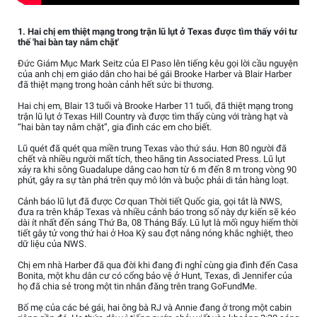
1. Hai chị em thiệt mạng trong trận lũ lụt ở Texas được tìm thấy với tư
thế 'hai bàn tay nắm chặt'
Đức Giám Mục Mark Seitz của El Paso lên tiếng kêu gọi lời cầu nguyện
của anh chị em giáo dân cho hai bé gái Brooke Harber và Blair Harber
đã thiệt mạng trong hoàn cảnh hết sức bi thương.
Hai chị em, Blair 13 tuổi và Brooke Harber 11 tuổi, đã thiệt mạng trong
trận lũ lụt ở Texas Hill Country và được tìm thấy cùng với tràng hạt và
“hai bàn tay nắm chặt”, gia đình các em cho biết.
Lũ quét đã quét qua miền trung Texas vào thứ sáu. Hơn 80 người đã
chết và nhiều người mất tích, theo hãng tin Associated Press. Lũ lụt
xảy ra khi sông Guadalupe dâng cao hơn từ 6 m đến 8 m trong vòng 90
phút, gây ra sự tàn phá trên quy mô lớn và buộc phải di tản hàng loạt.
Cảnh báo lũ lụt đã được Cơ quan Thời tiết Quốc gia, gọi tắt là NWS,
đưa ra trên khắp Texas và nhiều cảnh báo trong số này dự kiến sẽ kéo
dài ít nhất đến sáng Thứ Ba, 08 Tháng Bẩy. Lũ lụt là mối nguy hiểm thời
tiết gây tử vong thứ hai ở Hoa Kỳ sau đợt nắng nóng khắc nghiệt, theo
dữ liệu của NWS.
Chị em nhà Harber đã qua đời khi đang đi nghỉ cùng gia đình đến Casa
Bonita, một khu dân cư có cổng bảo vệ ở Hunt, Texas, dì Jennifer của
họ đã chia sẻ trong một tin nhắn đăng trên trang GoFundMe.
Bố mẹ của các bé gái, hai ông bà RJ và Annie đang ở trong một cabin