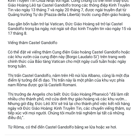
Kinh Truyền Tin Chúa Nhật với ngài. Công chúng có thể nhìn thấy Đức
Giáo Hoàng Lêô tại Castel Gandolfo trong các thông điệp Kinh Truyền
Tin vào ngày 13 tháng 7 và ngày 20 tháng 7, được ngài truyền đạt từ
Quảng trường Tự do (Piazza della Libertà) trước cung điện giáo hoàng.
Sau gần bốn tuần trở lại Vatican, Đức Giáo Hoàng sẽ trở lại Castel
Gandolfo trong ba ngày, nơi ngài sẽ đọc kinh Truyền tin vào ngày 15 và
17 tháng 8.
Viếng thăm Castel Gandolfo
Có thể đặt vé viếng thăm Cung điện Giáo hoàng Castel Gandolfo hoặc
các khu vườn của cung điện này (Borgo Laudato Si’) trên trang web
chính thức của Bảo tàng Vatican cho một ngày cuối tuần hoặc ngày
trong tuần.
Thị trấn Castel Gandolfo, nằm trên Hồ núi lửa Albano, cũng là một địa
điểm lý tưởng để đi dạo. Thị trấn này là một phần của khu vực phía
nam Rôma được gọi là Castelli Romani.
Thị trưởng de Angelis cho biết: Đức Giáo Hoàng Phanxicô “đã làm rất
nhiều cho thành phố, mở cửa dinh thự giáo hoàng và các khu vườn...
Nhưng giờ đây, Đức Lêô XIV sẽ trả lại cho thành phố việc kết nối hàng
ngày với Đức Giáo Hoàng: Kinh Truyền Tin, các chuyến viếng thăm, sự
tiếp xúc với mọi người. Chúng tôi muốn trải nghiệm lại tất cả những
điều đó,”.
Từ Rôma, có thể đến Castel Gandolfo bằng xe lửa hoặc xe hơi.