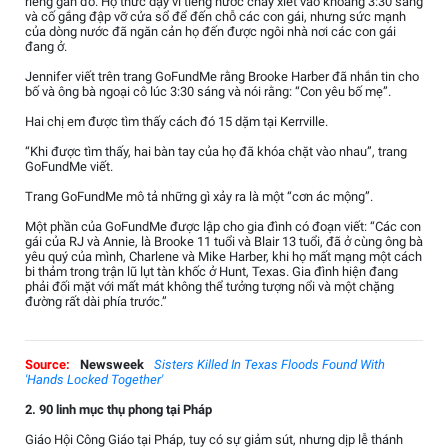
riêng gần đó. Họ thức dậy vì tiếng nước chảy xiết vào khoảng 3:30 sáng
và cố gắng đập vỡ cửa sổ để đến chỗ các con gái, nhưng sức mạnh
của dòng nước đã ngăn cản họ đến được ngôi nhà nơi các con gái
đang ở.
Jennifer viết trên trang GoFundMe rằng Brooke Harber đã nhắn tin cho
bố và ông bà ngoại cô lúc 3:30 sáng và nói rằng: “Con yêu bố mẹ”.
Hai chị em được tìm thấy cách đó 15 dặm tại Kerrville.
“Khi được tìm thấy, hai bàn tay của họ đã khóa chặt vào nhau”, trang
GoFundMe viết.
Trang GoFundMe mô tả những gì xảy ra là một “cơn ác mộng”.
Một phần của GoFundMe được lập cho gia đình có đoạn viết: “Các con
gái của RJ và Annie, là Brooke 11 tuổi và Blair 13 tuổi, đã ở cùng ông bà
yêu quý của mình, Charlene và Mike Harber, khi họ mất mạng một cách
bi thảm trong trận lũ lụt tàn khốc ở Hunt, Texas. Gia đình hiện đang
phải đối mặt với mất mát không thể tưởng tượng nổi và một chặng
đường rất dài phía trước.”
Source:
Newsweek
Sisters Killed In Texas Floods Found With
'Hands Locked Together'
2. 90 linh mục thụ phong tại Pháp
Giáo Hội Công Giáo tại Pháp, tuy có sự giảm sút, nhưng dịp lễ thánh