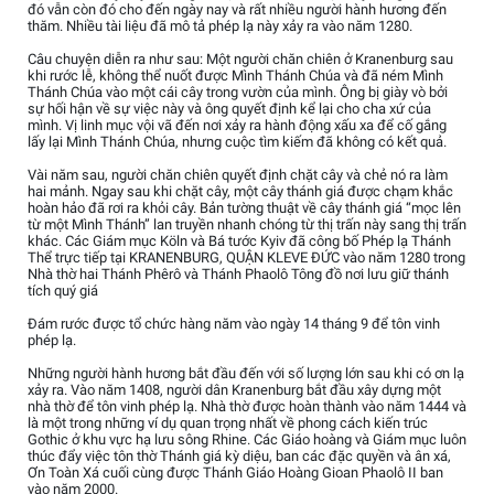
đó vẫn còn đó cho đến ngày nay và rất nhiều người hành hương đến
thăm. Nhiều tài liệu đã mô tả phép lạ này xảy ra vào năm 1280.
Câu chuyện diễn ra như sau: Một người chăn chiên ở Kranenburg sau
khi rước lễ, không thể nuốt được Mình Thánh Chúa và đã ném Mình
Thánh Chúa vào một cái cây trong vườn của mình. Ông bị giày vò bởi
sự hối hận về sự việc này và ông quyết định kể lại cho cha xứ của
mình. Vị linh mục vội vã đến nơi xảy ra hành động xấu xa để cố gắng
lấy lại Mình Thánh Chúa, nhưng cuộc tìm kiếm đã không có kết quả.
Vài năm sau, người chăn chiên quyết định chặt cây và chẻ nó ra làm
hai mảnh. Ngay sau khi chặt cây, một cây thánh giá được chạm khắc
hoàn hảo đã rơi ra khỏi cây. Bản tường thuật về cây thánh giá “mọc lên
từ một Mình Thánh” lan truyền nhanh chóng từ thị trấn này sang thị trấn
khác. Các Giám mục Köln và Bá tước Kyiv đã công bố Phép lạ Thánh
Thể trực tiếp tại KRANENBURG, QUẬN KLEVE ĐỨC vào năm 1280 trong
Nhà thờ hai Thánh Phêrô và Thánh Phaolô Tông đồ nơi lưu giữ thánh
tích quý giá
Đám rước được tổ chức hàng năm vào ngày 14 tháng 9 để tôn vinh
phép lạ.
Những người hành hương bắt đầu đến với số lượng lớn sau khi có ơn lạ
xảy ra. Vào năm 1408, người dân Kranenburg bắt đầu xây dựng một
nhà thờ để tôn vinh phép lạ. Nhà thờ được hoàn thành vào năm 1444 và
là một trong những ví dụ quan trọng nhất về phong cách kiến trúc
Gothic ở khu vực hạ lưu sông Rhine. Các Giáo hoàng và Giám mục luôn
thúc đẩy việc tôn thờ Thánh giá kỳ diệu, ban các đặc quyền và ân xá,
Ơn Toàn Xá cuối cùng được Thánh Giáo Hoàng Gioan Phaolô II ban
vào năm 2000.