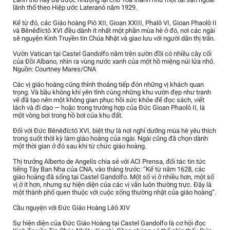
lãnh thổ theo Hiệp ước Lateranô năm 1929.
Kể từ đó, các Giáo hoàng Piô XII, Gioan XXIII, Phalô VI, Gioan Phaolô II
và Bênêđíctô XVI đều dành ít nhất một phần mùa hè ở đó, nơi các ngài
sẽ nguyện Kinh Truyền tin Chúa Nhật và giao lưu với người dân thị trấn.
Vườn Vatican tại Castel Gandolfo nằm trên sườn đồi có nhiều cây cối
của Đồi Albano, nhìn ra vùng nước xanh của một hồ miệng núi lửa nhỏ.
Nguồn: Courtney Mares/CNA
Các vị giáo hoàng cũng thỉnh thoảng tiếp đón những vị khách quan
trọng. Và bầu không khí yên tĩnh cùng những khu vườn đẹp như tranh
vẽ đã tạo nên một không gian phục hồi sức khỏe để đọc sách, viết
lách và đi dạo — hoặc trong trường hợp của Đức Gioan Phaolô II, là
một vòng bơi trong hồ bơi của khu đất.
Đối với Đức Bênêđíctô XVI, biệt thự là nơi nghỉ dưỡng mùa hè yêu thích
trong suốt thời kỳ làm giáo hoàng của ngài. Ngài cũng đã chọn dành
một thời gian ở đó sau khi từ chức giáo hoàng.
Thị trưởng Alberto de Angelis chia sẻ với ACI Prensa, đối tác tin tức
tiếng Tây Ban Nha của CNA, vào tháng trước: “Kể từ năm 1628, các
giáo hoàng đã sống tại Castel Gandolfo. Một số vị ở nhiều hơn, một số
vị ở ít hơn, nhưng sự hiện diện của các vị vẫn luôn thường trực. Đây là
một thành phố quen thuộc với cuộc sống thường nhật của giáo hoàng”.
Cầu nguyện với Đức Giáo Hoàng Lêô XIV
Sự hiện diện của Đức Giáo Hoàng tại Castel Gandolfo là cơ hội đọc