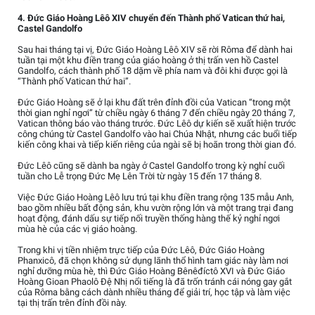
4. Đức Giáo Hoàng Lêô XIV chuyển đến Thành phố Vatican thứ hai,
Castel Gandolfo
Sau hai tháng tại vị, Đức Giáo Hoàng Lêô XIV sẽ rời Rôma để dành hai
tuần tại một khu điền trang của giáo hoàng ở thị trấn ven hồ Castel
Gandolfo, cách thành phố 18 dặm về phía nam và đôi khi được gọi là
“Thành phố Vatican thứ hai”.
Đức Giáo Hoàng sẽ ở lại khu đất trên đỉnh đồi của Vatican “trong một
thời gian nghỉ ngơi” từ chiều ngày 6 tháng 7 đến chiều ngày 20 tháng 7,
Vatican thông báo vào tháng trước. Đức Lêô dự kiến sẽ xuất hiện trước
công chúng từ Castel Gandolfo vào hai Chúa Nhật, nhưng các buổi tiếp
kiến công khai và tiếp kiến riêng của ngài sẽ bị hoãn trong thời gian đó.
Đức Lêô cũng sẽ dành ba ngày ở Castel Gandolfo trong kỳ nghỉ cuối
tuần cho Lễ trọng Đức Mẹ Lên Trời từ ngày 15 đến 17 tháng 8.
Việc Đức Giáo Hoàng Lêô lưu trú tại khu điền trang rộng 135 mẫu Anh,
bao gồm nhiều bất động sản, khu vườn rộng lớn và một trang trại đang
hoạt động, đánh dấu sự tiếp nối truyền thống hàng thế kỷ nghỉ ngơi
mùa hè của các vị giáo hoàng.
Trong khi vị tiền nhiệm trực tiếp của Đức Lêô, Đức Giáo Hoàng
Phanxicô, đã chọn không sử dụng lãnh thổ hình tam giác này làm nơi
nghỉ dưỡng mùa hè, thì Đức Giáo Hoàng Bênêđíctô XVI và Đức Giáo
Hoàng Gioan Phaolô Đệ Nhị nổi tiếng là đã trốn tránh cái nóng gay gắt
của Rôma bằng cách dành nhiều tháng để giải trí, học tập và làm việc
tại thị trấn trên đỉnh đồi này.