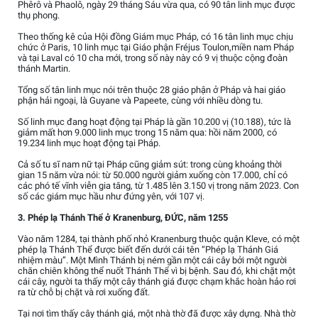
Phêrô và Phaolô, ngày 29 tháng Sáu vừa qua, có 90 tân linh mục được
thụ phong.
Theo thống kê của Hội đồng Giám mục Pháp, có 16 tân linh mục chịu
chức ở Paris, 10 linh mục tại Giáo phận Fréjus Toulon,miền nam Pháp
và tại Laval có 10 cha mới, trong số này này có 9 vị thuộc cộng đoàn
thánh Martin.
Tổng số tân linh mục nói trên thuộc 28 giáo phận ở Pháp và hai giáo
phận hải ngoại, là Guyane và Papeete, cùng với nhiều dòng tu.
Số linh mục đang hoạt động tại Pháp là gần 10.200 vị (10.188), tức là
giảm mất hơn 9.000 linh mục trong 15 năm qua: hồi năm 2000, có
19.234 linh mục hoạt động tại Pháp.
Cả số tu sĩ nam nữ tại Pháp cũng giảm sút: trong cùng khoảng thời
gian 15 năm vừa nói: từ 50.000 người giảm xuống còn 17.000, chỉ có
các phó tế vĩnh viễn gia tăng, từ 1.485 lên 3.150 vị trong năm 2023. Con
số các giám mục hầu như đứng yên, với 107 vị.
3. Phép lạ Thánh Thể ở Kranenburg, ĐỨC, năm 1255
Vào năm 1284, tại thành phố nhỏ Kranenburg thuộc quận Kleve, có một
phép lạ Thánh Thể được biết đến dưới cái tên “Phép lạ Thánh Giá
nhiệm màu”. Một Mình Thánh bị ném gần một cái cây bởi một người
chăn chiên không thể nuốt Thánh Thể vì bị bệnh. Sau đó, khi chặt một
cái cây, người ta thấy một cây thánh giá được chạm khắc hoàn hảo rơi
ra từ chỗ bị chặt và rơi xuống đất.
Tại nơi tìm thấy cây thánh giá, một nhà thờ đã được xây dựng. Nhà thờ