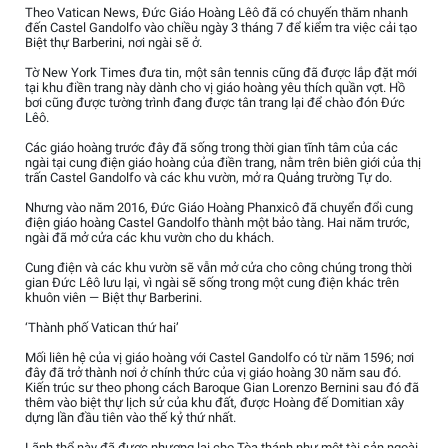
Theo Vatican News, Đức Giáo Hoàng Lêô đã có chuyến thăm nhanh
đến Castel Gandolfo vào chiều ngày 3 tháng 7 để kiểm tra việc cải tạo
Biệt thự Barberini, nơi ngài sẽ ở.
Tờ New York Times đưa tin, một sân tennis cũng đã được lắp đặt mới
tại khu điền trang này dành cho vị giáo hoàng yêu thích quần vợt. Hồ
bơi cũng được tường trình đang được tân trang lại để chào đón Đức
Lêô.
Các giáo hoàng trước đây đã sống trong thời gian tĩnh tâm của các
ngài tại cung điện giáo hoàng của điền trang, nằm trên biên giới của thị
trấn Castel Gandolfo và các khu vườn, mở ra Quảng trường Tự do.
Nhưng vào năm 2016, Đức Giáo Hoàng Phanxicô đã chuyển đổi cung
điện giáo hoàng Castel Gandolfo thành một bảo tàng. Hai năm trước,
ngài đã mở cửa các khu vườn cho du khách.
Cung điện và các khu vườn sẽ vẫn mở cửa cho công chúng trong thời
gian Đức Lêô lưu lại, vì ngài sẽ sống trong một cung điện khác trên
khuôn viên — Biệt thự Barberini.
‘Thành phố Vatican thứ hai’
Mối liên hệ của vị giáo hoàng với Castel Gandolfo có từ năm 1596; nơi
đây đã trở thành nơi ở chính thức của vị giáo hoàng 30 năm sau đó.
Kiến trúc sư theo phong cách Baroque Gian Lorenzo Bernini sau đó đã
thêm vào biệt thự lịch sử của khu đất, được Hoàng đế Domitian xây
dựng lần đầu tiên vào thế kỷ thứ nhất.
Lãnh thổ này đã được nhượng lại cho Tòa thánh như một tài sản ngoài