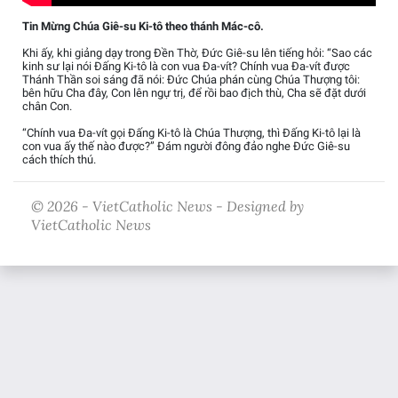
Tin Mừng Chúa Giê-su Ki-tô theo thánh Mác-cô.
Khi ấy, khi giảng dạy trong Đền Thờ, Đức Giê-su lên tiếng hỏi: “Sao các
kinh sư lại nói Đấng Ki-tô là con vua Đa-vít? Chính vua Đa-vít được
Thánh Thần soi sáng đã nói: Đức Chúa phán cùng Chúa Thượng tôi:
bên hữu Cha đây, Con lên ngự trị, để rồi bao địch thù, Cha sẽ đặt dưới
chân Con.
“Chính vua Đa-vít gọi Đấng Ki-tô là Chúa Thượng, thì Đấng Ki-tô lại là
con vua ấy thế nào được?” Đám người đông đảo nghe Đức Giê-su
cách thích thú.
© 2026 - VietCatholic News - Designed by
VietCatholic News