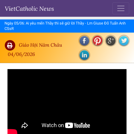
VietCatholic News
Ngày 05/06: Ai yêu mến Thầy thì sẽ giữ lời Thầy - Lm Giuse Đỗ Tuấn Anh
CSsR
Giáo Hội Năm Châu
04/06/2026