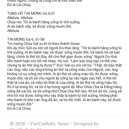
nhiều người, chúng ta cũng chỉ là một thân thể.
Đó là Lời Chúa.
TUNG HÔ TIN MỪNG Ga 6,51
Alleluia. Alleluia.
Chúa nói: Tôi là bánh hằng sống từ trời xuống.
Ai ăn bánh này, sẽ được sống muôn đời.
Alleluia.
TIN MỪNG Ga 6, 51-58
Tin mừng Chúa Giê su Ki tô theo thánh Gioan.
Khi ấy, Đức Giê-su nói với người Do-thái rằng: “Tôi là bánh hằng sống từ
trời xuống. Ai ăn bánh này, sẽ được sống muôn đời. Và bánh tôi sẽ ban
tặng, chính là thịt tôi đây, để cho thế gian được sống.” Người Do-thái
liền tranh luận sôi nổi với nhau. Họ nói: “Làm sao ông này có thể cho
chúng ta ăn thịt ông ta được?” Đức Giê-su nói với họ: “Thật, tôi bảo thật
các ông: nếu các ông không ăn thịt và uống máu Con Người, các ông
không có sự sống nơi mình. Ai ăn thịt và uống máu tôi, thì được sống
muôn đời, và tôi sẽ cho người ấy sống lại vào ngày sau hết, vì thịt tôi
thật là của ăn, và máu tôi thật là của uống. Ai ăn thịt và uống máu tôi,
thì ở lại trong tôi, và tôi ở lại trong người ấy. Như Chúa Cha là Đấng hằng
sống đã sai tôi, và tôi sống nhờ Chúa Cha thế nào, thì kẻ ăn tôi, cũng sẽ
nhờ tôi mà được sống như vậy. Đây là bánh từ trời xuống, không phải
như bánh tổ tiên các ông đã ăn, và họ đã chết. Ai ăn bánh này, sẽ được
sống muôn đời.”
Đó là Lời Chúa.
© 2026 - VietCatholic News - Designed by