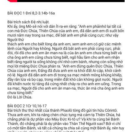
BÀI ĐỌC 1 Đnl 8,2-3.14b-16a
Bài trích sách Đệ nhị luật.
Khi ấy, ông Mô-sê nói với dân Ít-ra-en rằng: “Anh em phảinhớ lại tất cả
con mà Đức Chúa, Thiên Chúa của anh em, đã dẫn anh em đi suốt bốn
mươi năm nay trong sa mạc, để bắt anh em phải cùng cực; như vậy
Người thử
thách anh em cho biết lòng dạ anh em, xem anh em có giữ các mệnh
lệnh của Người hay không. Người đã bắt anh em phải cùng cực, phải
đói, rồi đã cho anh em ăn man-na là của ăn anh em chưa từng biết và
cha ông anh em cũng chưa từng biết, ngõ hầu làm cho anh em nhận
biết rằng người ta sống không chỉ nhờ cơm bánh, nhưng còn sống nhờ
mọi lời miệng Đức Chúa phán ra. “Anh em đừng quên Đức Chúa, Thiên
Chúa của anh em, Đấng đã đưa anh em ra khỏi đất Ai-cập, khỏi cảnh
nô lệ. Người đã dẫn anh em đi trong sa mạc mênh mông khủng khiếp,
đầy rắn lửa và bọ cạp, trong miền đất khô cằn không giọt nước. Người
đã khiến nước từ tảng đá cứng nhất chảy ra cho anh em uống. Trong
sa mạc, Người đã cho anh em ăn man-na, thức ăn mà cha ông anh em
chưa từng biết.”
Đó là Lời Chúa.
BÀI ĐỌC 2 1Cr 10,16-17
Bài trích thư thứ nhất của thánh Phaolô tông đồ gửi tín hữu Côrintô.
Thưa anh em, khi ta nâng chén chúc tụng mà cảm tạ Thiên Chúa, há
chẳng phải là dự phần vào Máu Đức Ki-tô ư? Và khi ta cùng bẻ Bánh
Thánh, đó chẳng phải là dự phần vào Thân Thể Người sao? Bởi vì chỉ
có một tấm Bánh, và tất cả chúng ta chia sẻ cùng một Bánh ấy, nên tuy