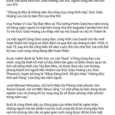
được đặt dưới thời Đức Giáo Hoàng Leo XIII, người cùng tên với Đức
Leo XIV.
“Chúng ta đều là những viên đá sống của công trình này,” Đức Giáo
Hoàng Leo nói từ bàn thờ của nhà thờ.
Vua Felipe VI của Tây Ban Nha và Thủ tướng Pedro Sanchez nằm trong
số hàng ngàn người có mặt bên trong nhà thờ Sagrada Família hôm thứ
Tư khi Đức Giáo Hoàng Leo thắp nến tại mộ Gaudí và chủ trì Thánh lễ.
Là một người Công Giáo sùng đạo, công trình của Gaudí còn lâu mới
hoàn thành khi ông bị xe điện đâm và qua đời vào tháng 6 năm 1926, ở
tuổi 73, sau khi đã cống hiến 43 năm cuộc đời cho nhà thờ, mà một thế
kỷ sau cuối cùng cũng đang dần hoàn thiện.
Được mệnh danh là “kiến trúc sư của Chúa” vì lòng sùng đạo của
mình, ông đã thiết kế một số địa điểm tôn giáo và điểm tham quan du
lịch nổi tiếng nhất của Tây Ban Nha, và được đưa vào con đường
phong thánh khi người tiền nhiệm của Đức Giáo Hoàng Leo, Đức
Phanxicô, tuyên bố ông là “đấng đáng kính” để ghi nhận “những đức
tính anh hùng” của ông vào năm ngoái.
José Manuel Almuzara, chủ tịch Hiệp hội Phong chân phước cho
Antoni Gaudí, nói với NBC News rằng “có một phép lạ hiện đang được
nghiên cứu và chúng tôi hy vọng ông ấy sẽ được phong chân phước
trong năm nay”.
Buổi lễ cũng đánh dấu sự đóng góp của nhiều thế hệ nghệ nhân,
những người mà tác phẩm của họ cuối cùng đã được trưng bầy trọn
vẹn khi những cần cẩu và giàn giáo cuối cùng được dỡ bỏ khỏi mặt