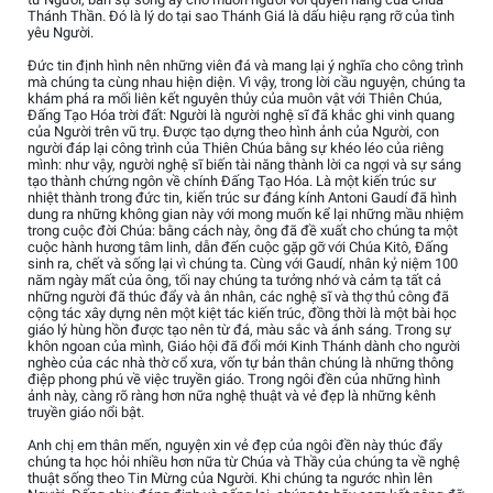
Thánh Thần. Đó là lý do tại sao Thánh Giá là dấu hiệu rạng rỡ của tình
yêu Người.
Đức tin định hình nên những viên đá và mang lại ý nghĩa cho công trình
mà chúng ta cùng nhau hiện diện. Vì vậy, trong lời cầu nguyện, chúng ta
khám phá ra mối liên kết nguyên thủy của muôn vật với Thiên Chúa,
Đấng Tạo Hóa trời đất: Người là người nghệ sĩ đã khắc ghi vinh quang
của Người trên vũ trụ. Được tạo dựng theo hình ảnh của Người, con
người đáp lại công trình của Thiên Chúa bằng sự khéo léo của riêng
mình: như vậy, người nghệ sĩ biến tài năng thành lời ca ngợi và sự sáng
tạo thành chứng ngôn về chính Đấng Tạo Hóa. Là một kiến trúc sư
nhiệt thành trong đức tin, kiến trúc sư đáng kính Antoni Gaudí đã hình
dung ra những không gian này với mong muốn kể lại những mầu nhiệm
trong cuộc đời Chúa: bằng cách này, ông đã đề xuất cho chúng ta một
cuộc hành hương tâm linh, dẫn đến cuộc gặp gỡ với Chúa Kitô, Đấng
sinh ra, chết và sống lại vì chúng ta. Cùng với Gaudí, nhân kỷ niệm 100
năm ngày mất của ông, tối nay chúng ta tưởng nhớ và cảm tạ tất cả
những người đã thúc đẩy và ân nhân, các nghệ sĩ và thợ thủ công đã
cộng tác xây dựng nên một kiệt tác kiến trúc, đồng thời là một bài học
giáo lý hùng hồn được tạo nên từ đá, màu sắc và ánh sáng. Trong sự
khôn ngoan của mình, Giáo hội đã đổi mới Kinh Thánh dành cho người
nghèo của các nhà thờ cổ xưa, vốn tự bản thân chúng là những thông
điệp phong phú về việc truyền giáo. Trong ngôi đền của những hình
ảnh này, càng rõ ràng hơn nữa nghệ thuật và vẻ đẹp là những kênh
truyền giáo nổi bật.
Anh chị em thân mến, nguyện xin vẻ đẹp của ngôi đền này thúc đẩy
chúng ta học hỏi nhiều hơn nữa từ Chúa và Thầy của chúng ta về nghệ
thuật sống theo Tin Mừng của Người. Khi chúng ta ngước nhìn lên