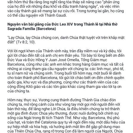
vấn hôm thứ Ba rằng ông nghĩ rằng tòa tháp sẽ nâng cao “phản ứng
của họ đối với những đau khổ và đấu tranh hàng ngày”, và việc nhìn
vào cây thánh giá sẽ mang lại sự cứu rỗi. Trong tương lai gần, họ cũng
có thể cầu nguyện với Thánh Gaudí.
Nguyên văn bài giảng của Đức Leo XIV trong Thánh lễ tại Nhà thờ
Sagrada Família (Barcelona)
"Lạy Chúa, lạy Chúa chúng con, danh Chúa thật tuyệt vời trên khắp mặt
đất!" (
Tv
8:2, 10).
Với lời ngợi khen của Thánh vịnh này, tràn đầy niềm vui và kỳ diệu, tôi
gửi lời chào đến tất cả anh chị em thân yêu. Tôi bày tỏ lòng biết ơn đến
Đức Vua và Đức Hồng Y Juan José Omella, Tổng Giám mục
Barcelona, cũng như các anh em khác trong hàng Giám mục và tất cả
những ai cùng tham gia cầu nguyện với chúng ta: các linh mục, phó tế,
tu sĩ nam nữ và chủng sinh. Trong buổi tối hôm nay, một buổi lễ dành
cho toàn thành phố Barcelona, tôi gửi lời chào biết ơn đến chính quyền
quốc gia, khu vực và địa phương, cũng như các thành viên của các
cộng đồng Kitô giáo và các tôn giáo khác cùng tham gia vào lời tạ ơn
của chúng ta.
Hôm nay, thực sự, Vương cung thánh đường Thánh Gia chào đón
chúng ta, mở rộng cánh cửa như vòng tay mời gọi mỗi người đến với
bàn thờ này, để lắng nghe Lời Chúa, là điều khiến chúng ta trở thành
một gia đình được Chúa yêu thương, được nuôi dưỡng bởi chính sự
sống của Ngài trong Bí tích Thánh Thể. Như vậy, Barcelona, thủ phủ
của hạt, và toàn thể Catalonia quy tụ về ngôi đền này, một dấu hiệu của
sự hiệp nhất và hòa hợp, và hướng ánh mắt lên để gặp gỡ dung mạo
của Thiên Chúa Cha, rạng rỡ trong Con đã làm người của Người, Chúa