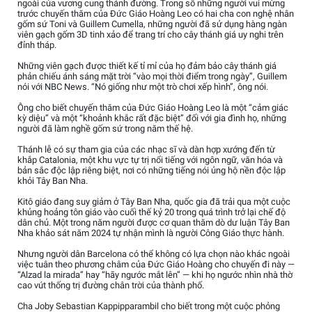
ngoài của vương cung thánh đường. Trong số những người vui mừng
trước chuyến thăm của Đức Giáo Hoàng Leo có hai cha con nghệ nhân
gốm sứ Toni và Guillem Cumella, những người đã sử dụng hàng ngàn
viên gạch gốm 3D tinh xảo để trang trí cho cây thánh giá uy nghi trên
đỉnh tháp.
Những viên gạch được thiết kế tỉ mỉ của họ đảm bảo cây thánh giá
phản chiếu ánh sáng mặt trời “vào mọi thời điểm trong ngày”, Guillem
nói với NBC News. “Nó giống như một trò chơi xếp hình”, ông nói.
Ông cho biết chuyến thăm của Đức Giáo Hoàng Leo là một “cảm giác
kỳ diệu” và một “khoảnh khắc rất đặc biệt” đối với gia đình họ, những
người đã làm nghề gốm sứ trong năm thế hệ.
Thánh lễ có sự tham gia của các nhạc sĩ và dàn hợp xướng đến từ
khắp Catalonia, một khu vực tự trị nổi tiếng với ngôn ngữ, văn hóa và
bản sắc độc lập riêng biệt, nơi có những tiếng nói ủng hộ nền độc lập
khỏi Tây Ban Nha.
Kitô giáo đang suy giảm ở Tây Ban Nha, quốc gia đã trải qua một cuộc
khủng hoảng tôn giáo vào cuối thế kỷ 20 trong quá trình trở lại chế độ
dân chủ. Một trong năm người được cơ quan thăm dò dư luận Tây Ban
Nha khảo sát năm 2024 tự nhận mình là người Công Giáo thực hành.
Nhưng người dân Barcelona có thể không có lựa chọn nào khác ngoài
việc tuân theo phương châm của Đức Giáo Hoàng cho chuyến đi này —
“Alzad la mirada” hay “hãy ngước mắt lên” — khi họ ngước nhìn nhà thờ
cao vút thống trị đường chân trời của thành phố.
Cha Joby Sebastian Kappipparambil cho biết trong một cuộc phỏng