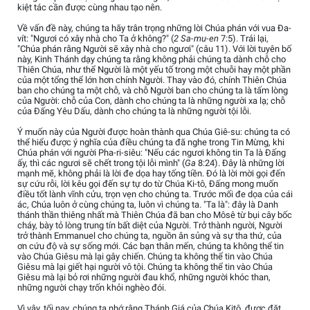
kiệt tác cần được cùng nhau tạo nên.
Về vấn đề này, chúng ta hãy trân trọng những lời Chúa phán với vua Đa-
vít: "Ngươi có xây nhà cho Ta ở không?" (
2 Sa-mu-en
7:5). Trái lại,
"Chúa phán rằng Người sẽ xây nhà cho ngươi" (câu 11). Với lời tuyên bố
này, Kinh Thánh dạy chúng ta rằng không phải chúng ta dành chỗ cho
Thiên Chúa, như thể Người là một yếu tố trong một chuỗi hay một phần
của một tổng thể lớn hơn chính Người. Thay vào đó, chính Thiên Chúa
ban cho chúng ta một chỗ, và chỗ Người ban cho chúng ta là tấm lòng
của Người: chỗ của Con, dành cho chúng ta là những người xa lạ; chỗ
của Đấng Yêu Dấu, dành cho chúng ta là những người tội lỗi.
Ý muốn này của Người được hoàn thành qua Chúa Giê-su: chúng ta có
thể hiểu được ý nghĩa của điều chúng ta đã nghe trong Tin Mừng, khi
Chúa phán với người Pha-ri-siêu: "Nếu các ngươi không tin Ta là Đấng
ấy, thì các ngươi sẽ chết trong tội lỗi mình" (
Ga
8:24). Đây là những lời
mạnh mẽ, không phải là lời đe dọa hay tống tiền. Đó là lời mời gọi đến
sự cứu rỗi, lời kêu gọi đến sự tự do từ Chúa Ki-tô, Đấng mong muốn
điều tốt lành vĩnh cửu, trọn vẹn cho chúng ta. Trước mối đe dọa của cái
ác, Chúa luôn ở cùng chúng ta, luôn vì chúng ta. "Ta là": đây là Danh
thánh thần thiêng nhất mà Thiên Chúa đã ban cho Môsê từ bụi cây bốc
cháy, bày tỏ lòng trung tín bất diệt của Người. Trở thành người, Người
trở thành Emmanuel cho chúng ta, nguồn ân sủng và sự tha thứ, của
ơn cứu độ và sự sống mới. Các bạn thân mến, chúng ta không thể tin
vào Chúa Giêsu mà lại gây chiến. Chúng ta không thể tin vào Chúa
Giêsu mà lại giết hại người vô tội. Chúng ta không thể tin vào Chúa
Giêsu mà lại bỏ rơi những người đau khổ, những người khóc than,
những người chạy trốn khỏi nghèo đói.
Vì vậy, tối nay, chúng ta nhớ rằng Thánh Giá của Chúa Kitô, được đặt