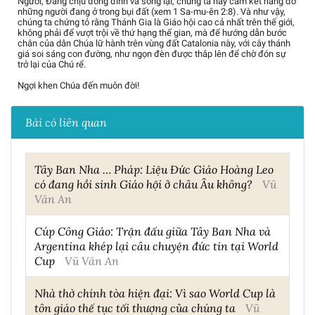
Người, Đấng chịu đóng đinh và sống lại, chúng ta hãy cam kết nâng đỡ
những người đang ở trong bụi đất (xem 1 Sa-mu-ên 2:8). Và như vậy,
chúng ta chứng tỏ rằng Thánh Gia là Giáo hội cao cả nhất trên thế giới,
không phải để vượt trội về thứ hạng thế gian, mà để hướng dẫn bước
chân của dân Chúa lữ hành trên vùng đất Catalonia này, với cây thánh
giá soi sáng con đường, như ngọn đèn được thắp lên để chờ đón sự
trở lại của Chú rể.
Ngợi khen Chúa đến muôn đời!
Bài có liên quan
Tây Ban Nha … Pháp: Liệu Đức Giáo Hoàng Leo
có đang hồi sinh Giáo hội ở châu Âu không?
Vũ
Văn An
Cúp Công Giáo: Trận đấu giữa Tây Ban Nha và
Argentina khép lại câu chuyện đức tin tại World
Cup
Vũ Văn An
Nhà thờ chính tòa hiện đại: Vì sao World Cup là
tôn giáo thế tục tối thượng của chúng ta
Vũ