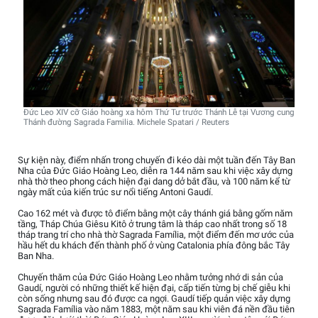
Đức Leo XIV cỡ Giáo hoàng xa hôm Thứ Tư trước Thánh Lễ tại Vương cung
Thánh đường Sagrada Familia. Michele Spatari / Reuters
Sự kiện này, điểm nhấn trong chuyến đi kéo dài một tuần đến Tây Ban
Nha của Đức Giáo Hoàng Leo, diễn ra 144 năm sau khi việc xây dựng
nhà thờ theo phong cách hiện đại dang dở bắt đầu, và 100 năm kể từ
ngày mất của kiến trúc sư nổi tiếng Antoni Gaudí.
Cao 162 mét và được tô điểm bằng một cây thánh giá bằng gốm năm
tầng, Tháp Chúa Giêsu Kitô ở trung tâm là tháp cao nhất trong số 18
tháp trang trí cho nhà thờ Sagrada Família, một điểm đến mơ ước của
hầu hết du khách đến thành phố ở vùng Catalonia phía đông bắc Tây
Ban Nha.
Chuyến thăm của Đức Giáo Hoàng Leo nhằm tưởng nhớ di sản của
Gaudí, người có những thiết kế hiện đại, cấp tiến từng bị chế giễu khi
còn sống nhưng sau đó được ca ngợi. Gaudí tiếp quản việc xây dựng
Sagrada Família vào năm 1883, một năm sau khi viên đá nền đầu tiên