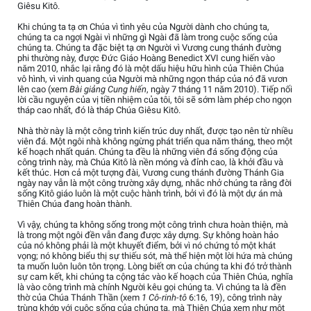
Giêsu Kitô.
Khi chúng ta tạ ơn Chúa vì tình yêu của Người dành cho chúng ta,
chúng ta ca ngợi Ngài vì những gì Ngài đã làm trong cuộc sống của
chúng ta. Chúng ta đặc biệt tạ ơn Người vì Vương cung thánh đường
phi thường này, được Đức Giáo Hoàng Benedict XVI cung hiến vào
năm 2010, nhắc lại rằng đó là một dấu hiệu hữu hình của Thiên Chúa
vô hình, vì vinh quang của Người mà những ngọn tháp của nó đã vươn
lên cao (xem
Bài giảng Cung hiến
, ngày 7 tháng 11 năm 2010). Tiếp nối
lời cầu nguyện của vị tiền nhiệm của tôi, tôi sẽ sớm làm phép cho ngọn
tháp cao nhất, đó là tháp Chúa Giêsu Kitô.
Nhà thờ này là một công trình kiến trúc duy nhất, được tạo nên từ nhiều
viên đá. Một ngôi nhà không ngừng phát triển qua năm tháng, theo một
kế hoạch nhất quán. Chúng ta đều là những viên đá sống động của
công trình này, mà Chúa Kitô là nền móng và đỉnh cao, là khởi đầu và
kết thúc. Hơn cả một tượng đài, Vương cung thánh đường Thánh Gia
ngày nay vẫn là một công trường xây dựng, nhắc nhở chúng ta rằng đời
sống Kitô giáo luôn là một cuộc hành trình, bởi vì đó là một dự án mà
Thiên Chúa đang hoàn thành.
Vì vậy, chúng ta không sống trong một công trình chưa hoàn thiện, mà
là trong một ngôi đền vẫn đang được xây dựng. Sự không hoàn hảo
của nó không phải là một khuyết điểm, bởi vì nó chứng tỏ một khát
vọng; nó không biểu thị sự thiếu sót, mà thể hiện một lời hứa mà chúng
ta muốn luôn luôn tôn trọng. Lòng biết ơn của chúng ta khi đó trở thành
sự cam kết, khi chúng ta cộng tác vào kế hoạch của Thiên Chúa, nghĩa
là vào công trình mà chính Người kêu gọi chúng ta. Vì chúng ta là đền
thờ của Chúa Thánh Thần (xem
1 Cô-rinh-tô
6:16, 19), công trình này
trùng khớp với cuộc sống của chúng ta, mà Thiên Chúa xem như một