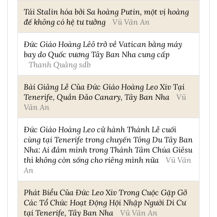
Tái Stalin hóa bởi Sa hoàng Putin, một vị hoàng
đế không có hệ tư tưởng
Vũ Văn An
Đức Giáo Hoàng Lêô trở về Vatican bằng máy
bay do Quốc vương Tây Ban Nha cung cấp
Thanh Quảng sdb
Bài Giảng Lễ Của Đức Giáo Hoàng Leo Xiv Tại
Tenerife, Quần Đảo Canary, Tây Ban Nha
Vũ
Văn An
Đức Giáo Hoàng Leo cử hành Thánh Lễ cuối
cùng tại Tenerife trong chuyến Tông Du Tây Ban
Nha: Ai đắm mình trong Thánh Tâm Chúa Giêsu
thì không còn sống cho riêng mình nữa
Vũ Văn
An
Phát Biểu Của Đức Leo Xiv Trong Cuộc Gặp Gỡ
Các Tổ Chức Hoạt Động Hội Nhập Người Di Cư
tại Tenerife, Tây Ban Nha
Vũ Văn An