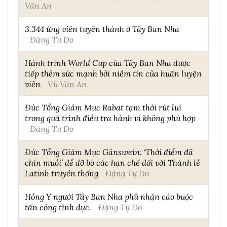
Văn An
3.344 ứng viên tuyên thánh ở Tây Ban Nha
Đặng Tự Do
Hành trình World Cup của Tây Ban Nha được
tiếp thêm sức mạnh bởi niềm tin của huấn luyện
viên
Vũ Văn An
Đức Tổng Giám Mục Rabat tạm thời rút lui
trong quá trình điều tra hành vi không phù hợp
Đặng Tự Do
Đức Tổng Giám Mục Gänswein: ‘Thời điểm đã
chín muồi’ để dỡ bỏ các hạn chế đối với Thánh lễ
Latinh truyền thống
Đặng Tự Do
Hồng Y người Tây Ban Nha phủ nhận cáo buộc
tấn công tình dục.
Đặng Tự Do