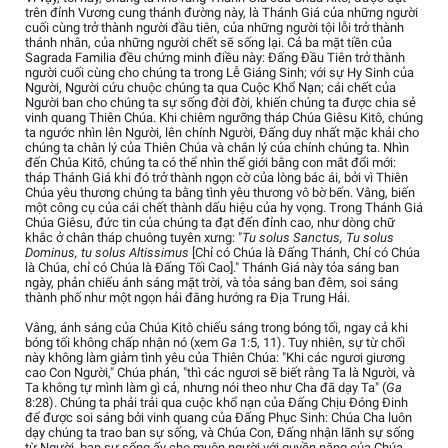
trên đỉnh Vương cung thánh đường này, là Thánh Giá của những người
cuối cùng trở thành người đầu tiên, của những người tội lỗi trở thành
thánh nhân, của những người chết sẽ sống lại. Cả ba mặt tiền của
Sagrada Familia đều chứng minh điều này: Đấng Đầu Tiên trở thành
người cuối cùng cho chúng ta trong Lễ Giáng Sinh; với sự Hy Sinh của
Người, Người cứu chuộc chúng ta qua Cuộc Khổ Nạn; cái chết của
Người ban cho chúng ta sự sống đời đời, khiến chúng ta được chia sẻ
vinh quang Thiên Chúa. Khi chiêm ngưỡng tháp Chúa Giêsu Kitô, chúng
ta ngước nhìn lên Người, lên chính Người, Đấng duy nhất mặc khải cho
chúng ta chân lý của Thiên Chúa và chân lý của chính chúng ta. Nhìn
đến Chúa Kitô, chúng ta có thể nhìn thế giới bằng con mắt đổi mới:
tháp Thánh Giá khi đó trở thành ngọn cờ của lòng bác ái, bởi vì Thiên
Chúa yêu thương chúng ta bằng tình yêu thương vô bờ bến. Vâng, biến
một công cụ của cái chết thành dấu hiệu của hy vọng. Trong Thánh Giá
Chúa Giêsu, đức tin của chúng ta đạt đến đỉnh cao, như dòng chữ
khắc ở chân tháp chuông tuyên xưng: "
Tu solus Sanctus, Tu solus
Dominus, tu solus Altissimus
[Chỉ có Chúa là Đấng Thánh, Chỉ có Chúa
là Chúa, chỉ có Chúa là Đấng Tối Cao]." Thánh Giá này tỏa sáng ban
ngày, phản chiếu ánh sáng mặt trời, và tỏa sáng ban đêm, soi sáng
thành phố như một ngọn hải đăng hướng ra Địa Trung Hải.
Vâng, ánh sáng của Chúa Kitô chiếu sáng trong bóng tối, ngay cả khi
bóng tối không chấp nhận nó (xem
Ga
1:5, 11). Tuy nhiên, sự từ chối
này không làm giảm tình yêu của Thiên Chúa: "Khi các ngươi giương
cao Con Người," Chúa phán, "thì các ngươi sẽ biết rằng Ta là Người, và
Ta không tự mình làm gì cả, nhưng nói theo như Cha đã dạy Ta" (
Ga
8:28). Chúng ta phải trải qua cuộc khổ nạn của Đấng Chịu Đóng Đinh
để được soi sáng bởi vinh quang của Đấng Phục Sinh: Chúa Cha luôn
dạy chúng ta trao ban sự sống, và Chúa Con, Đấng nhận lãnh sự sống
từ Người, ban sự sống ấy cho muôn người với quyền năng của Chúa